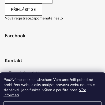
PŘIHLÁSIT SE
Nová registrace
Zapomenuté heslo
Facebook
Kontakt
info
@
aaafishingpraha.cz
Používáme cookies, abychom Vám umožnili pohodlné
778 011 878
prohlížení webu a díky analýze provozu webu neustále
zlepšovali jeho funkce, výkon a použitelnost.
Více
informací