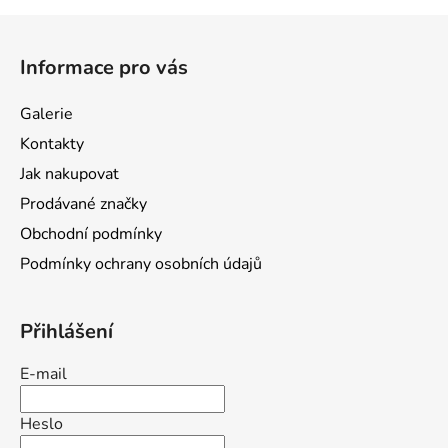
Z
á
Informace pro vás
p
a
Galerie
t
Kontakty
í
Jak nakupovat
Prodávané značky
Obchodní podmínky
Podmínky ochrany osobních údajů
Přihlášení
E-mail
Heslo