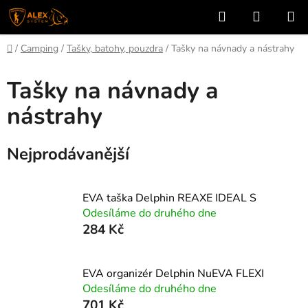
Přejít
Hledat
NÁKUP
na
KOŠÍK
obsah
Domů
/
Camping
/
Tašky, batohy, pouzdra
/
Tašky na návnady a nástrahy
Tašky na návnady a
nástrahy
Nejprodávanější
EVA taška Delphin REAXE IDEAL S
Odesíláme do druhého dne
284 Kč
EVA organizér Delphin NuEVA FLEXI
Odesíláme do druhého dne
701 Kč