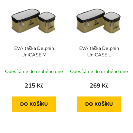
ý
r
p
o
i
d
s
u
p
k
r
t
EVA taška Delphin
EVA taška Delphin
o
ů
UniCASE M
UniCASE L
d
u
Odesíláme do druhého dne
Odesíláme do druhého dne
k
t
215 Kč
269 Kč
ů
DO KOŠÍKU
DO KOŠÍKU