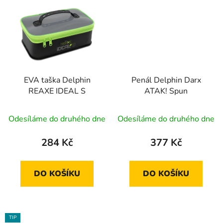
EVA taška Delphin
Penál Delphin Darx
REAXE IDEAL S
ATAK! Spun
Odesíláme do druhého dne
Odesíláme do druhého dne
284 Kč
377 Kč
DO KOŠÍKU
DO KOŠÍKU
TIP