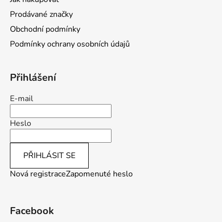
r
v
Prodávané značky
k
Obchodní podmínky
y
v
Podmínky ochrany osobních údajů
ý
p
i
Přihlášení
s
u
E-mail
Heslo
PŘIHLÁSIT SE
Nová registrace
Zapomenuté heslo
Facebook