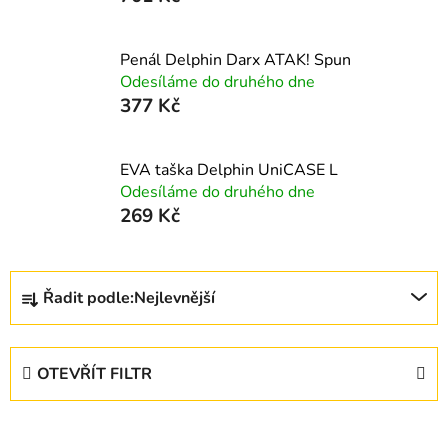
Penál Delphin Darx ATAK! Spun
Odesíláme do druhého dne
377 Kč
EVA taška Delphin UniCASE L
Odesíláme do druhého dne
269 Kč
Ř
Řadit podle:
Nejlevnější
a
z
e
OTEVŘÍT FILTR
n
í
V
p