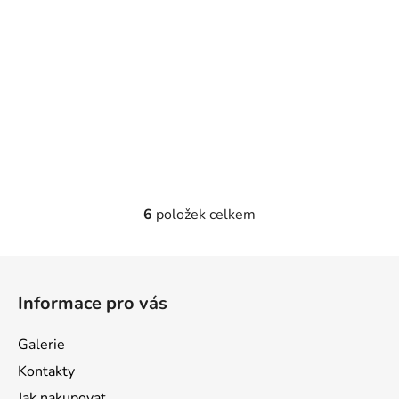
6
položek celkem
O
v
l
Z
á
á
d
Informace pro vás
p
a
a
c
Galerie
t
í
Kontakty
p
í
Jak nakupovat