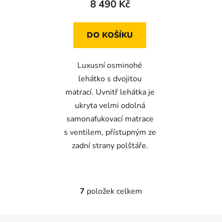
8 490 Kč
je
5,0
DO KOŠÍKU
z
5
Luxusní osminohé
hvězdiček.
lehátko s dvojitou
matrací. Uvnitř lehátka je
ukryta velmi odolná
samonafukovací matrace
s ventilem, přístupným ze
zadní strany polštáře.
7
položek celkem
O
v
l
Z