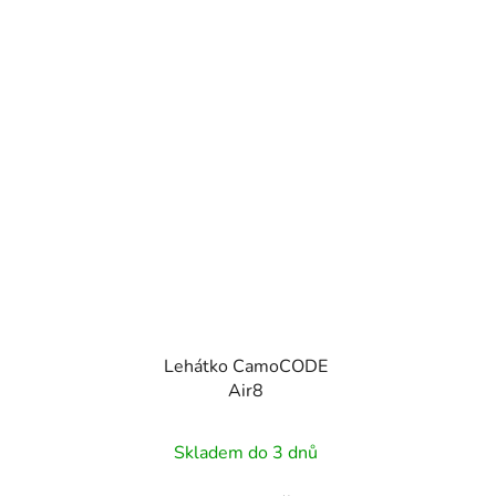
Lehátko CamoCODE
Air8
Průměrné
Skladem do 3 dnů
hodnocení
produktu