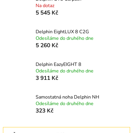
Na dotaz
5 545 Kč
Delphin EightLUX 8 C2G
Odesíláme do druhého dne
5 260 Kč
Delphin EazyEIGHT 8
Odesíláme do druhého dne
3 911 Kč
Samostatná noha Delphin NH
Odesíláme do druhého dne
323 Kč
Ř