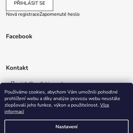
PŘIHLÁSIT SE
Nová registrace
Zapomenuté heslo
Facebook
Kontakt
info
@
aaafishingpraha.cz
Používáme cookies, abychom Vám umožnili pohodlné
778 011 878
prohlížení webu a díky analýze provozu webu neustále
zlepšovali jeho funkce, výkon a použitelnost.
Více
informací
Nastavení