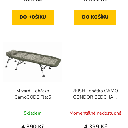
ů
DO KOŠÍKU
DO KOŠÍKU
Mivardi Lehátko
ZFISH Lehátko CAMO
CamoCODE Flat6
CONDOR BEDCHAIR
8-LEG
Průměrné
Průměrné
Skladem
Momentálně nedostupné
hodnocení
hodnocení
produktu
produktu
4 390 Kč
4 399 Kč