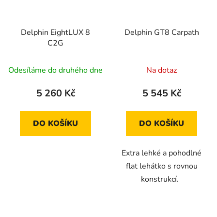
Delphin EightLUX 8
Delphin GT8 Carpath
C2G
Odesíláme do druhého dne
Na dotaz
5 260 Kč
5 545 Kč
DO KOŠÍKU
DO KOŠÍKU
Extra lehké a pohodlné
flat lehátko s rovnou
konstrukcí.