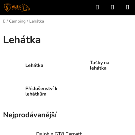
Přejít
Hledat
NÁKUP
na
KOŠÍK
obsah
Domů
/
Camping
/
Lehátka
Lehátka
Tašky na
Lehátka
lehátka
Příslušenství k
lehátkům
Nejprodávanější
Delphin GT8 Carpath