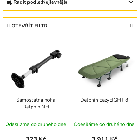
Řadit podle:
Nejlevnější
a
z
e
OTEVŘÍT FILTR
n
í
V
p
ý
r
p
o
i
d
s
u
p
k
r
t
Samostatná noha
Delphin EazyEIGHT 8
o
ů
Delphin NH
d
u
Odesíláme do druhého dne
Odesíláme do druhého dne
k
t
323 Kč
3 911 Kč