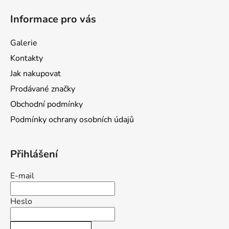
á
á
d
Informace pro vás
p
a
a
c
Galerie
t
í
Kontakty
p
í
r
Jak nakupovat
v
Prodávané značky
k
Obchodní podmínky
y
v
Podmínky ochrany osobních údajů
ý
p
i
Přihlášení
s
u
E-mail
Heslo