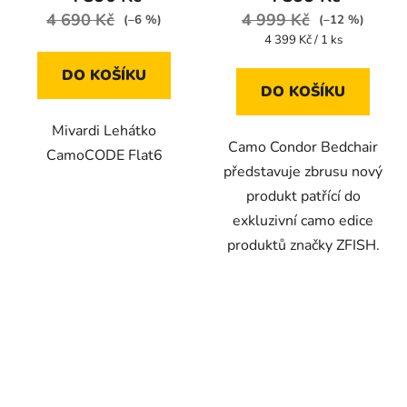
je
je
4 690 Kč
4 999 Kč
(–6 %)
(–12 %)
5,0
5,0
Měrná
4 399 Kč / 1 ks
cena:
z
z
DO KOŠÍKU
5
5
DO KOŠÍKU
hvězdiček.
hvězdiček.
Mivardi Lehátko
Camo Condor Bedchair
CamoCODE Flat6
představuje zbrusu nový
produkt patřící do
exkluzivní camo edice
produktů značky ZFISH.