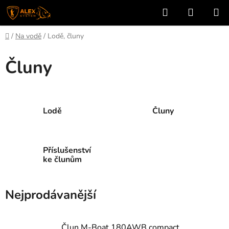
Přejít
Hledat
NÁKUP
na
KOŠÍK
obsah
Domů
/
Na vodě
/
Lodě, čluny
Čluny
Lodě
Čluny
Příslušenství
ke člunům
Nejprodávanější
Člun M-Boat 180AWB compact