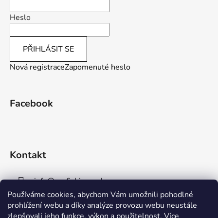
Heslo
PŘIHLÁSIT SE
Nová registrace
Zapomenuté heslo
Facebook
Kontakt
info
@
aaafishingpraha.cz
Používáme cookies, abychom Vám umožnili pohodlné
778 011 878
prohlížení webu a díky analýze provozu webu neustále
zlepšovali jeho funkce, výkon a použitelnost.
Více