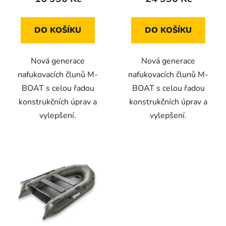
ů
DO KOŠÍKU
DO KOŠÍKU
Nová generace
Nová generace
nafukovacích člunů M-
nafukovacích člunů M-
BOAT s celou řadou
BOAT s celou řadou
konstrukčních úprav a
konstrukčních úprav a
vylepšení.
vylepšení.