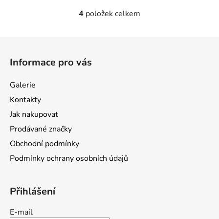
4
položek celkem
O
v
l
Z
á
á
d
Informace pro vás
p
a
a
c
Galerie
t
í
Kontakty
p
í
r
Jak nakupovat
v
Prodávané značky
k
Obchodní podmínky
y
v
Podmínky ochrany osobních údajů
ý
p
i
Přihlášení
s
u
E-mail