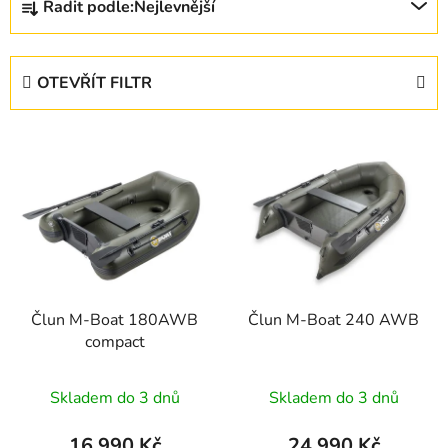
Řadit podle:
Nejlevnější
a
z
e
OTEVŘÍT FILTR
n
í
V
p
ý
r
p
o
i
d
s
u
p
k
r
t
Člun M-Boat 180AWB
Člun M-Boat 240 AWB
o
ů
compact
d
u
Skladem do 3 dnů
Skladem do 3 dnů
k
t
16 990 Kč
24 990 Kč