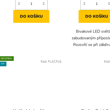
z
5
DO KOŠÍKU
DO KOŠÍKU
hvězdiček.
Bivakové LED světl
zabudovaným příposl
Rozsvítí se při záběr
NOVINKA
Kód:
FLACFL6
Kód
TIP