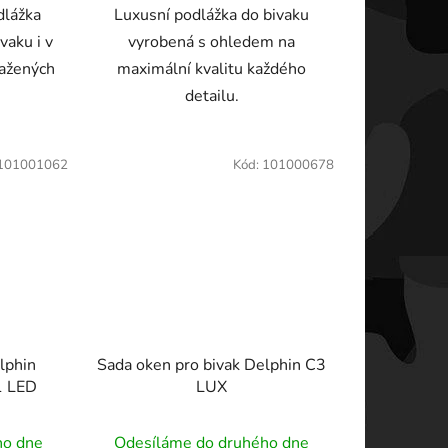
dlážka
Luxusní podlážka do bivaku
vaku i v
vyrobená s ohledem na
ražených
maximální kvalitu každého
detailu.
101001062
Kód:
101000678
lphin
Sada oken pro bivak Delphin C3
1 LED
LUX
ho dne
Odesíláme do druhého dne