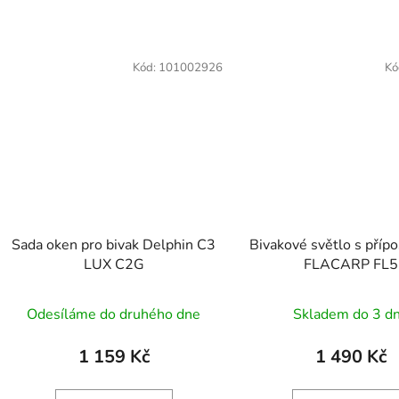
Kód:
101002926
Kó
Sada oken pro bivak Delphin C3
Bivakové světlo s příp
LUX C2G
FLACARP FL5
Průměrné
Odesíláme do druhého dne
Skladem do 3 d
hodnocení
produktu
1 159 Kč
1 490 Kč
je
5,0