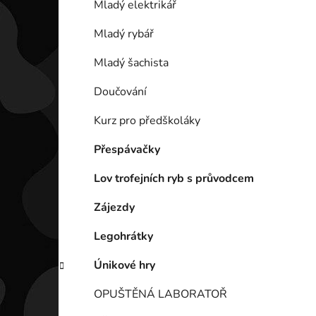
Mladý elektrikář
i
Mladý rybář
Mladý šachista
Doučování
Kurz pro předškoláky
Přespávačky
Lov trofejních ryb s průvodcem
Zájezdy
Legohrátky
Únikové hry
OPUŠTĚNÁ LABORATOŘ