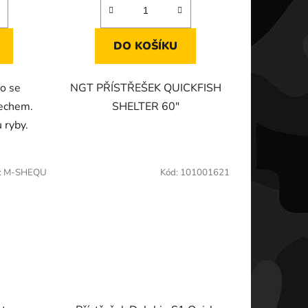
z
5
DO KOŠÍKU
hvězdiček.
o se
NGT PŘÍSTŘEŠEK QUICKFISH
echem.
SHELTER 60"
u ryby.
:
M-SHEQU
Kód:
101001621