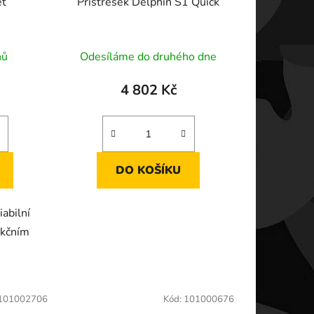
et
Přístřešek Delphin S1 Quick
nů
Odesíláme do druhého dne
4 802 Kč
DO KOŠÍKU
abilní
nkčním
101002706
Kód:
101000676