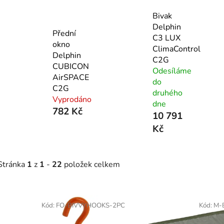
Bivak
Delphin
Přední
C3 LUX
okno
ClimaControl
Delphin
C2G
CUBICON
Odesíláme
AirSPACE
do
C2G
druhého
Vyprodáno
dne
782 Kč
10 791
Kč
Stránka
1
z
1
-
22
položek celkem
V
ý
Kód:
FO-BIVVYHOOKS-2PC
Kód:
M-
p