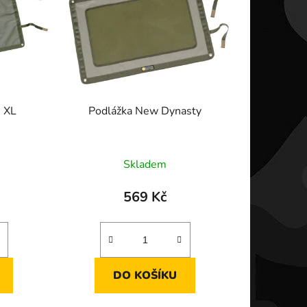
p
r
o
d
u
k
 XL
Podlážka New Dynasty
t
ů
Skladem
569 Kč
DO KOŠÍKU