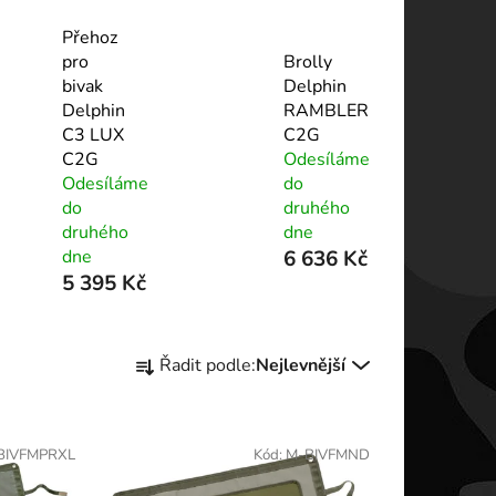
Přehoz
pro
Brolly
bivak
Delphin
Delphin
RAMBLER
C3 LUX
C2G
C2G
Odesíláme
Odesíláme
do
do
druhého
druhého
dne
dne
6 636 Kč
5 395 Kč
Ř
Řadit podle:
Nejlevnější
a
z
e
BIVFMPRXL
Kód:
M-BIVFMND
n
í