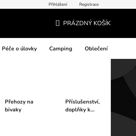
Přihlášení
Registrace
ních údajů
PRÁZDNÝ KOŠÍK
NÁKUPNÍ
KOŠÍK
Péče o úlovky
Camping
Oblečení
Na vo
Přehozy na
Příslušenství,
bivaky
doplňky k
bivakům