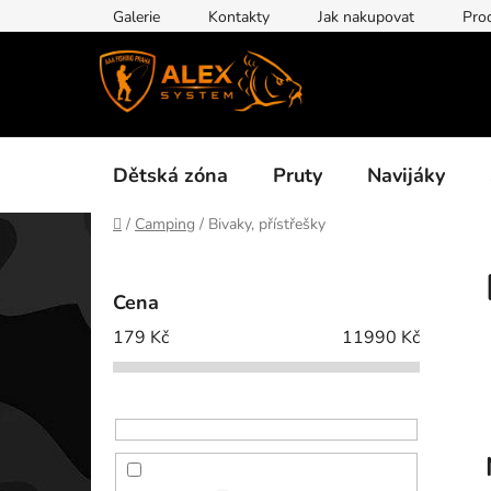
Přejít
Galerie
Kontakty
Jak nakupovat
Pro
na
obsah
Dětská zóna
Pruty
Navijáky
Domů
/
Camping
/
Bivaky, přístřešky
P
o
Cena
s
179
Kč
11990
Kč
t
r
a
n
n
í