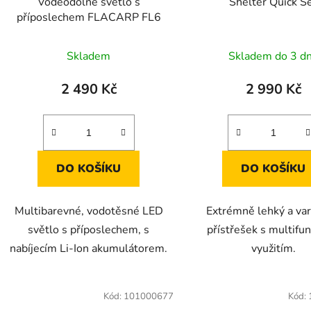
Voděodolné světlo s
Shelter Quick S
příposlechem FLACARP FL6
Průměrné
Skladem
Skladem do 3 d
hodnocení
produktu
2 490 Kč
2 990 Kč
je
5,0
z
5
DO KOŠÍKU
DO KOŠÍKU
hvězdiček.
Multibarevné, vodotěsné LED
Extrémně lehký a vari
světlo s příposlechem, s
přístřešek s multifu
nabíjecím Li-Ion akumulátorem.
využitím.
Kód:
101000677
Kód: