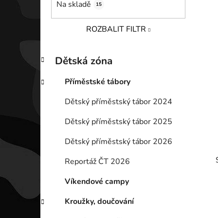
Na skladě
15
p
a
ROZBALIT FILTR
n
e
K
Přeskočit
l
Dětská zóna
a
kategorie
t
Příměstské tábory
e
g
Dětský příměstský tábor 2024
o
r
Dětský příměstský tábor 2025
i
e
Dětský příměstský tábor 2026
Reportáž ČT 2026
Víkendové campy
Kroužky, doučování