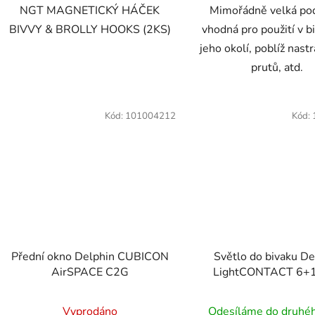
NGT MAGNETICKÝ HÁČEK
Mimořádně velká po
BIVVY & BROLLY HOOKS (2KS)
vhodná pro použití v bi
jeho okolí, poblíž nast
prutů, atd.
Kód:
101004212
Kód:
Přední okno Delphin CUBICON
Světlo do bivaku De
AirSPACE C2G
LightCONTACT 6+
Vyprodáno
Odesíláme do druhé