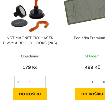
s
p
r
o
d
NGT MAGNETICKÝ HÁČEK
Podlážka Premium
u
BIVVY & BROLLY HOOKS (2KS)
k
t
Objednáno
Skladem
ů
179 Kč
499 Kč
DO KOŠÍKU
DO KOŠÍKU