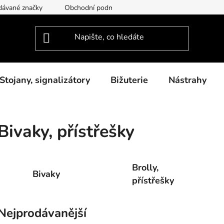
dávané značky
Obchodní podmínky
Podmínky ochrany osob
Stojany, signalizátory
Bižuterie
Nástrahy
Bivaky, přístřešky
Brolly,
Bivaky
přístřešky
Nejprodávanější