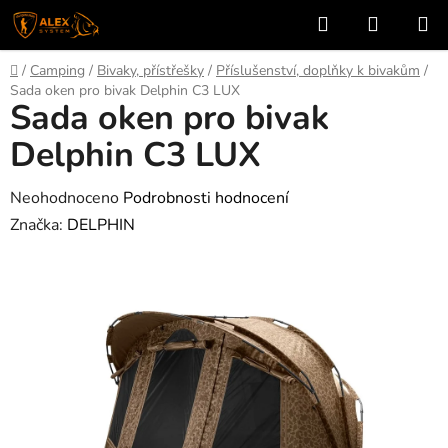
Přejít
Hledat
NÁKUP
na
KOŠÍK
obsah
Domů
/
Camping
/
Bivaky, přístřešky
/
Příslušenství, doplňky k bivakům
/
Sada oken pro bivak Delphin C3 LUX
Sada oken pro bivak
Delphin C3 LUX
Průměrné
Neohodnoceno
Podrobnosti hodnocení
hodnocení
Značka:
DELPHIN
produktu
je
0,0
z
5
hvězdiček.