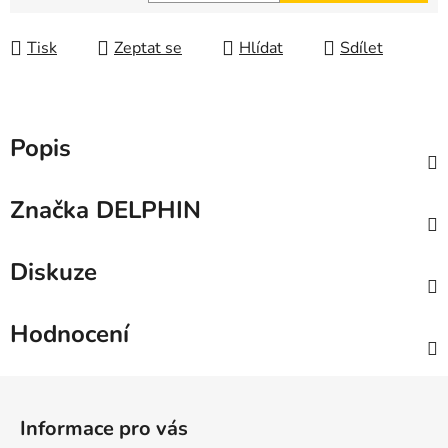
Měrná cena:
Tisk
Zeptat se
Hlídat
Sdílet
Popis
Značka
DELPHIN
Diskuze
Hodnocení
Z
á
Informace pro vás
p