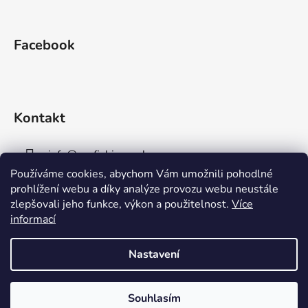
Facebook
Kontakt
info
@
aaafishingpraha.cz
Používáme cookies, abychom Vám umožnili pohodlné
778 011 878
prohlížení webu a díky analýze provozu webu neustále
zlepšovali jeho funkce, výkon a použitelnost.
Více
informací
Nastavení
Vytvořil Shoptet
Souhlasím
Copyright 2026
AAA Fishing Praha s.r.o.
. Všechna