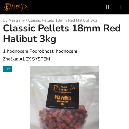
Přejít
Hledat
NÁKUP
na
KOŠÍK
obsah
Domů
/
Nástrahy
/
Classic Pellets 18mm Red Halibut 3kg
Classic Pellets 18mm Red
Halibut 3kg
Průměrné
1 hodnocení
Podrobnosti hodnocení
hodnocení
Značka:
ALEX SYSTEM
produktu
TIP
je
5,0
z
5
hvězdiček.