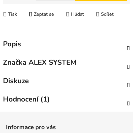
Měrná cena:
Tisk
Zeptat se
Hlídat
Sdílet
Popis
Značka
ALEX SYSTEM
Diskuze
Hodnocení (1)
Z
á
Informace pro vás
p