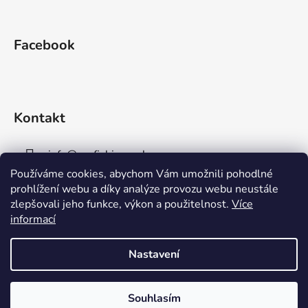
Facebook
Kontakt
info
@
aaafishingpraha.cz
Používáme cookies, abychom Vám umožnili pohodlné
778 011 878
prohlížení webu a díky analýze provozu webu neustále
zlepšovali jeho funkce, výkon a použitelnost.
Více
informací
Nastavení
Vytvořil Shoptet
Souhlasím
Copyright 2026
AAA Fishing Praha s.r.o.
. Všechna