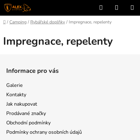
Přejít
Hledat
NÁKUP
na
KOŠÍK
obsah
Domů
/
Camping
/
Rybářské doplňky
/
Impregnace, repelenty
Impregnace, repelenty
Z
á
Informace pro vás
p
a
Galerie
t
Kontakty
í
Jak nakupovat
Prodávané značky
Obchodní podmínky
Podmínky ochrany osobních údajů