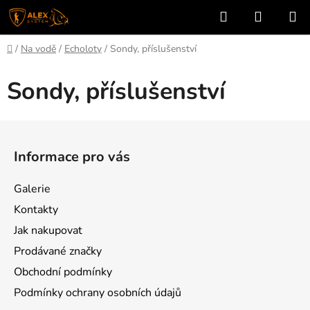
Přejít
Hledat
NÁKUP
na
KOŠÍK
obsah
Domů
/
Na vodě
/
Echoloty
/
Sondy, příslušenství
Sondy, příslušenství
Z
á
Informace pro vás
p
a
Galerie
t
Kontakty
í
Jak nakupovat
Prodávané značky
Obchodní podmínky
Podmínky ochrany osobních údajů