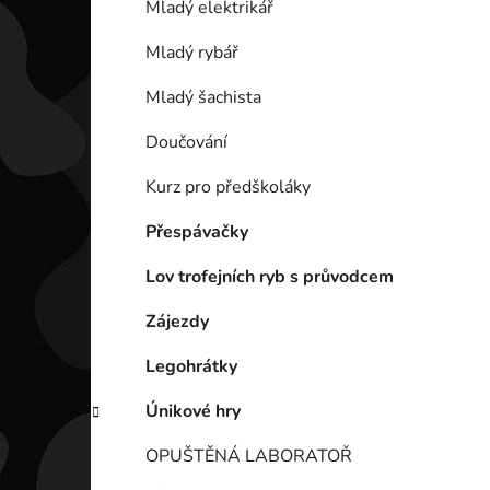
Mladý elektrikář
i
Mladý rybář
Mladý šachista
Doučování
Kurz pro předškoláky
Přespávačky
Lov trofejních ryb s průvodcem
Zájezdy
Legohrátky
Únikové hry
OPUŠTĚNÁ LABORATOŘ