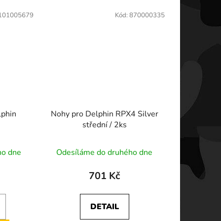
101005679
Kód:
870000335
lphin
Nohy pro Delphin RPX4 Silver
střední / 2ks
ho dne
Odesíláme do druhého dne
701 Kč
DETAIL