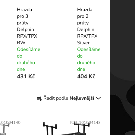
Hrazda
Hrazda
pro 3
pro 2
prúty
prúty
Delphin
Delphin
RPX/TPX
RPX/TPX
BW
Silver
Odesíláme
Odesíláme
do
do
druhého
druhého
dne
dne
431 Kč
404 Kč
Ř
Řadit podle:
Nejlevnější
a
z
e
101004140
Kód:
101004143
n
í