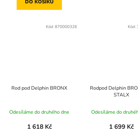
DO KOŠÍKU
Kód:
870000326
Kód:
Rod pod Delphin BRONX
Rodpod Delphin BR
STALX
Odesíláme do druhého dne
Odesíláme do druhé
1 618 Kč
1 699 Kč