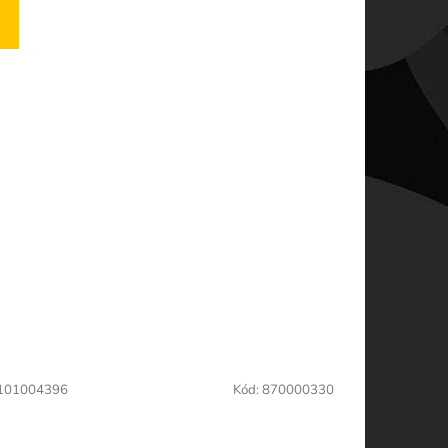
101004396
Kód:
870000330