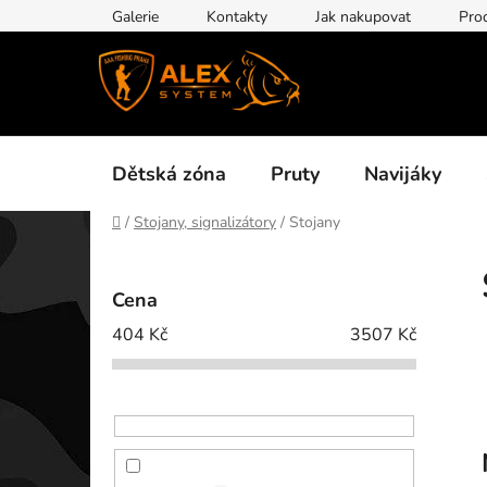
Přejít
Galerie
Kontakty
Jak nakupovat
Pro
na
obsah
Dětská zóna
Pruty
Navijáky
Domů
/
Stojany, signalizátory
/
Stojany
P
o
Cena
s
404
Kč
3507
Kč
t
r
a
n
n
í