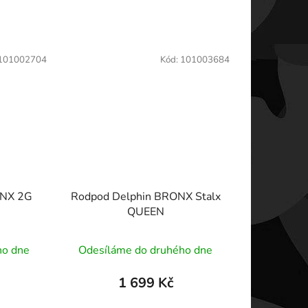
101002704
Kód:
101003684
ONX 2G
Rodpod Delphin BRONX Stalx
QUEEN
ho dne
Odesíláme do druhého dne
1 699 Kč