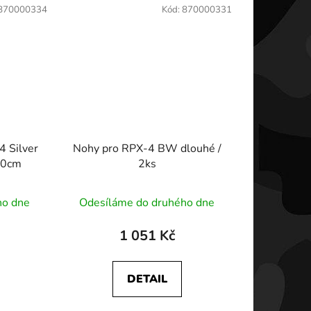
870000334
Kód:
870000331
4 Silver
Nohy pro RPX-4 BW dlouhé /
40cm
2ks
ho dne
Odesíláme do druhého dne
1 051 Kč
DETAIL