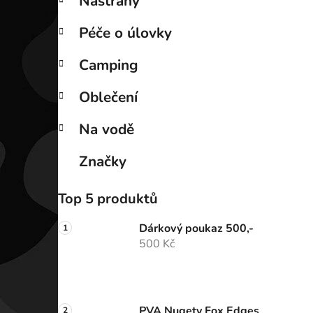
Nástrahy
Péče o úlovky
Camping
Oblečení
Na vodě
Značky
Top 5 produktů
Dárkový poukaz 500,-
500 Kč
PVA Nugety Fox Edges