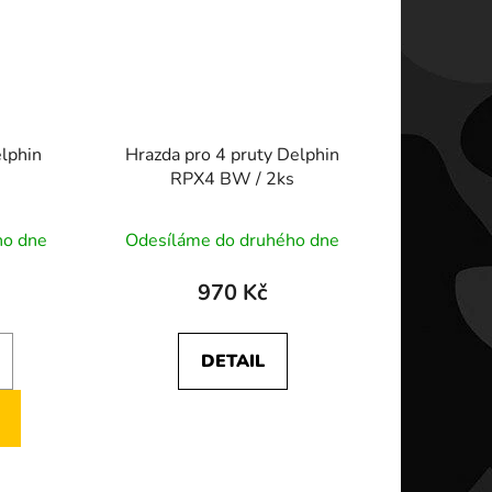
lphin
Hrazda pro 4 pruty Delphin
RPX4 BW / 2ks
ho dne
Odesíláme do druhého dne
970 Kč
DETAIL