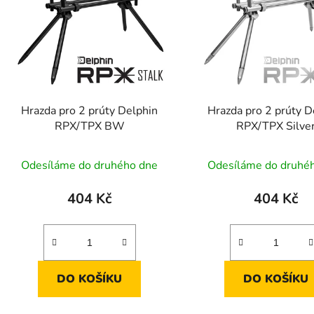
s
p
r
o
d
Hrazda pro 2 prúty Delphin
Hrazda pro 2 prúty D
u
RPX/TPX BW
RPX/TPX Silve
k
t
Odesíláme do druhého dne
Odesíláme do druhé
ů
404 Kč
404 Kč
DO KOŠÍKU
DO KOŠÍKU