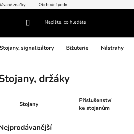
dávané značky
Obchodní podmínky
Podmínky ochrany osob
Stojany, signalizátory
Bižuterie
Nástrahy
Stojany, držáky
Příslušenství
Stojany
ke stojanům
Nejprodávanější