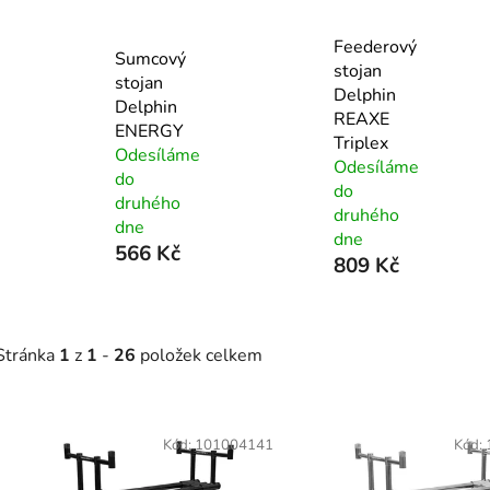
Feederový
Sumcový
stojan
stojan
Delphin
Delphin
REAXE
ENERGY
Triplex
Odesíláme
Odesíláme
do
do
druhého
druhého
dne
dne
566 Kč
809 Kč
Stránka
1
z
1
-
26
položek celkem
V
ý
Kód:
101004141
Kód:
p