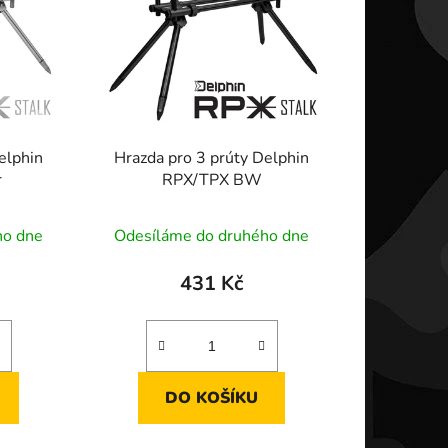
p
r
o
d
u
k
elphin
Hrazda pro 3 prúty Delphin
t
r
RPX/TPX BW
ů
ho dne
Odesíláme do druhého dne
431 Kč
DO KOŠÍKU