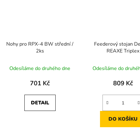
Nohy pro RPX-4 BW střední /
Feederový stojan De
2ks
REAXE Triplex
Odesíláme do druhého dne
Odesíláme do druhé
701 Kč
809 Kč
DETAIL
DO KOŠÍKU