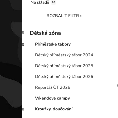
Na skladě
26
p
a
ROZBALIT FILTR
n
e
K
Přeskočit
l
Dětská zóna
a
kategorie
t
Příměstské tábory
e
g
Dětský příměstský tábor 2024
o
r
Dětský příměstský tábor 2025
i
e
Dětský příměstský tábor 2026
Reportáž ČT 2026
Víkendové campy
Kroužky, doučování