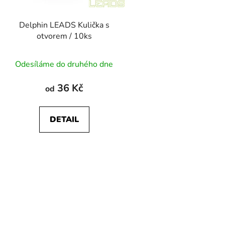
o
d
Delphin LEADS Kulička s
u
otvorem / 10ks
k
t
Odesíláme do druhého dne
ů
36 Kč
od
DETAIL
O
v
l
á
d
a