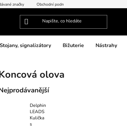
dávané značky
Obchodní podmínky
Podmínky ochrany osob
Stojany, signalizátory
Bižuterie
Nástrahy
Koncová olova
Nejprodávanější
Delphin
LEADS
Kulička
s