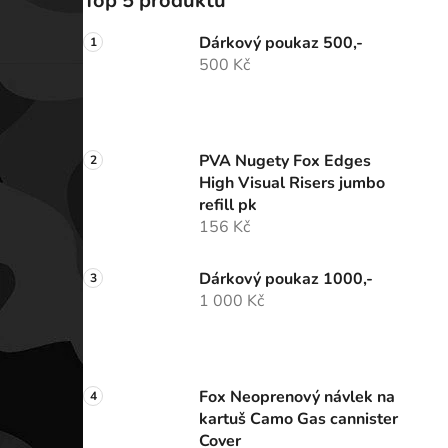
Top 5 produktů
Dárkový poukaz 500,-
500 Kč
PVA Nugety Fox Edges
High Visual Risers jumbo
refill pk
156 Kč
Dárkový poukaz 1000,-
1 000 Kč
Fox Neoprenový návlek na
kartuš Camo Gas cannister
Cover