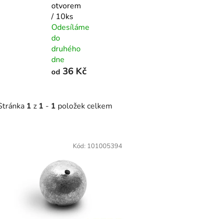
otvorem
/ 10ks
Odesíláme
do
druhého
dne
36 Kč
od
Stránka
1
z
1
-
1
položek celkem
V
ý
Kód:
101005394
p
s
p
r