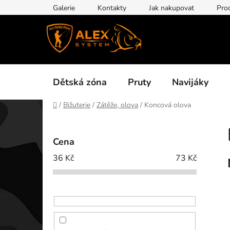
Přejít
Galerie
Kontakty
Jak nakupovat
Pro
na
obsah
Dětská zóna
Pruty
Navijáky
Domů
/
Bižuterie
/
Zátěže, olova
/
Koncová olova
P
o
Cena
s
36
Kč
73
Kč
t
r
a
n
n
í