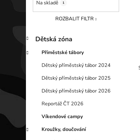
Na skladě
1
p
a
ROZBALIT FILTR
n
e
K
Přeskočit
l
Dětská zóna
a
kategorie
t
Příměstské tábory
e
g
Dětský příměstský tábor 2024
o
r
Dětský příměstský tábor 2025
i
e
Dětský příměstský tábor 2026
Reportáž ČT 2026
i
Víkendové campy
Kroužky, doučování