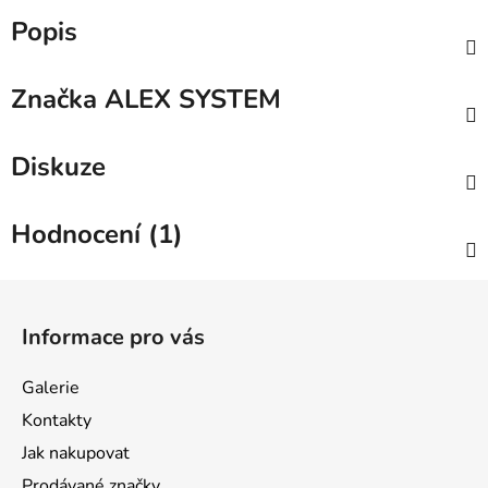
Popis
Značka
ALEX SYSTEM
Diskuze
Hodnocení (1)
Z
á
Informace pro vás
p
a
Galerie
t
Kontakty
í
Jak nakupovat
Prodávané značky