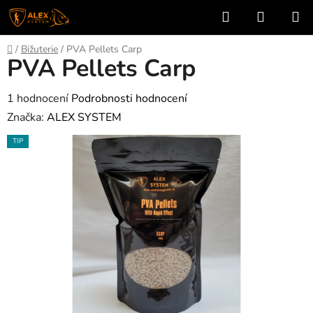
Přejít
Hledat
NÁKUP
na
KOŠÍK
obsah
Domů
/
Bižuterie
/
PVA Pellets Carp
PVA Pellets Carp
Průměrné
1 hodnocení
Podrobnosti hodnocení
hodnocení
Značka:
ALEX SYSTEM
produktu
TIP
je
5,0
z
5
hvězdiček.