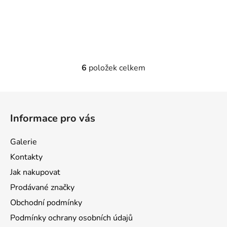
6
položek celkem
O
v
l
Z
á
á
d
Informace pro vás
p
a
a
c
Galerie
t
í
Kontakty
p
í
r
Jak nakupovat
v
Prodávané značky
k
Obchodní podmínky
y
v
Podmínky ochrany osobních údajů