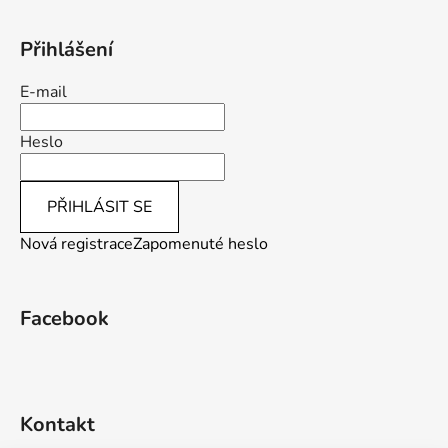
ý
p
i
Přihlášení
s
u
E-mail
Heslo
PŘIHLÁSIT SE
Nová registrace
Zapomenuté heslo
Facebook
Kontakt