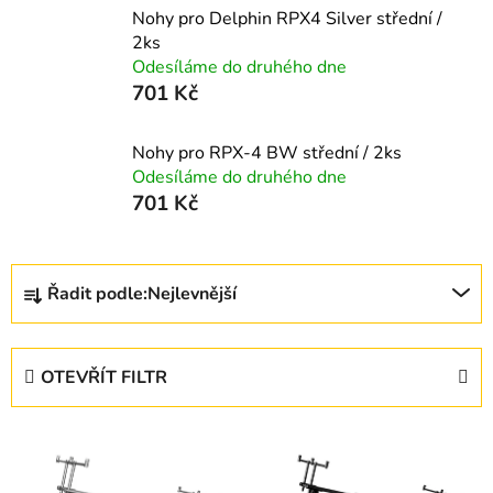
Nohy pro Delphin RPX4 Silver střední /
2ks
Odesíláme do druhého dne
701 Kč
Nohy pro RPX-4 BW střední / 2ks
Odesíláme do druhého dne
701 Kč
Ř
Řadit podle:
Nejlevnější
a
z
e
OTEVŘÍT FILTR
n
í
V
p
ý
r