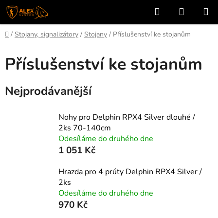
Přejít
Hledat
NÁKUP
na
KOŠÍK
obsah
Domů
/
Stojany, signalizátory
/
Stojany
/
Příslušenství ke stojanům
Příslušenství ke stojanům
Nejprodávanější
Nohy pro Delphin RPX4 Silver dlouhé /
2ks 70-140cm
Odesíláme do druhého dne
1 051 Kč
Hrazda pro 4 prúty Delphin RPX4 Silver /
2ks
Odesíláme do druhého dne
970 Kč