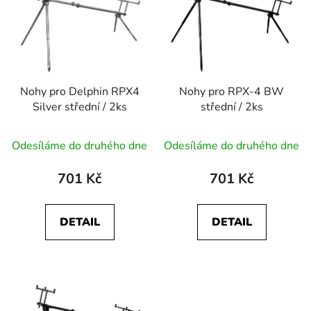
p
o
i
d
s
u
p
k
r
t
Nohy pro Delphin RPX4
Nohy pro RPX-4 BW
o
ů
Silver střední / 2ks
střední / 2ks
d
u
Odesíláme do druhého dne
Odesíláme do druhého dne
k
t
701 Kč
701 Kč
ů
DETAIL
DETAIL