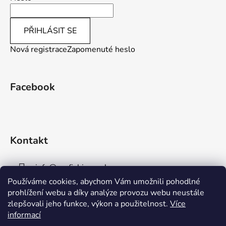
PŘIHLÁSIT SE
Nová registrace
Zapomenuté heslo
Facebook
Kontakt
info
@
aaafishingpraha.cz
Používáme cookies, abychom Vám umožnili pohodlné
778 011 878
prohlížení webu a díky analýze provozu webu neustále
zlepšovali jeho funkce, výkon a použitelnost.
Více
informací