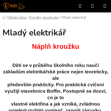
Přejít
Hledat
NÁKUP
na
KOŠÍK
obsah
Domů
/
Dětská zóna
/
Kroužky, doučování
/
Mladý elektrikář
Mladý elektrikář
Náplň kroužku
Děti se v průběhu školního roku naučí
základům elektrikářské práce nejen teoreticky,
ale
především prakticky. Pro praktická cvičení
využijí stavebnice Boffin. Postupně se dozví,
co je to
vlastně elektřina a jak vzniká, zvládnou
vyměnit rozbitý vypínač, zapojit zásuvku,