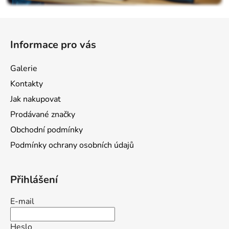
Z
á
Informace pro vás
p
a
Galerie
t
Kontakty
í
Jak nakupovat
Prodávané značky
Obchodní podmínky
Podmínky ochrany osobních údajů
Přihlášení
E-mail
Heslo