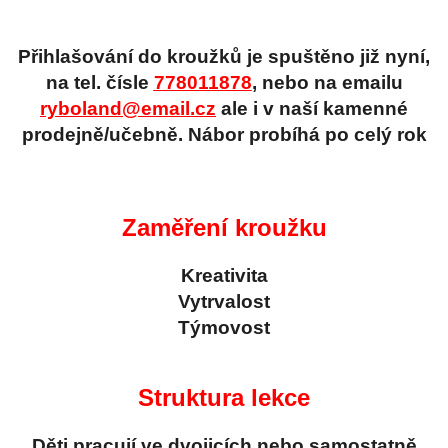
Přihlašování do kroužků je spuštěno již nyní,
na tel. čísle
778011878
, nebo na emailu
ryboland@email.cz
ale i v naší kamenné
prodejně/učebně. Nábor probíhá po celý rok
Zaměření kroužku
Kreativita
Vytrvalost
Týmovost
Struktura lekce
Děti pracují ve dvojicích nebo samostatně