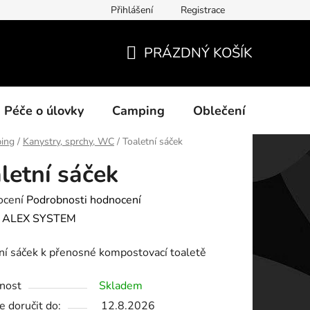
Přihlášení
Registrace
ních údajů
PRÁZDNÝ KOŠÍK
NÁKUPNÍ
KOŠÍK
Péče o úlovky
Camping
Oblečení
Na vo
ing
/
Kanystry, sprchy, WC
/
Toaletní sáček
letní sáček
né
ocení
Podrobnosti hodnocení
ení
:
ALEX SYSTEM
tu
í sáček k přenosné kompostovací toaletě
nost
Skladem
 doručit do:
12.8.2026