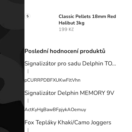
Classic Pellets 18mm Red
Halibut 3kg
199 Kč
Poslední hodnocení produktů
Signalizátor pro sadu Delphin TOTEM
|
Hodnocení produktu je 3 z 5 hvězdiček.
pCURRPDBFXUKwFltVhn
Signalizátor Delphin MEMORY 9V
|
Hodnocení produktu je 3 z 5 hvězdiček.
ActKyHgBawBFpjykAOemuy
Fox Tepláky Khaki/Camo Joggers
|