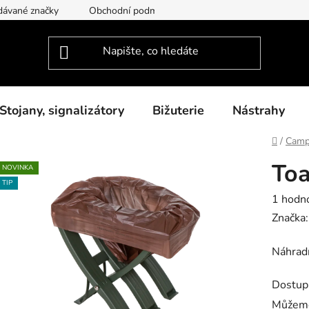
dávané značky
Obchodní podmínky
Podmínky ochrany osob
Stojany, signalizátory
Bižuterie
Nástrahy
Domů
/
Camp
Toa
NOVINKA
TIP
Průměr
1 hodn
hodnoc
Značka
produk
Náhradn
je
5,0
Dostup
z
Můžeme