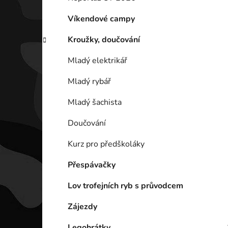
p
a
Víkendové campy
n
Kroužky, doučování
e
l
Mladý elektrikář
Mladý rybář
Mladý šachista
Doučování
Kurz pro předškoláky
Přespávačky
Lov trofejních ryb s průvodcem
Zájezdy
Legohrátky