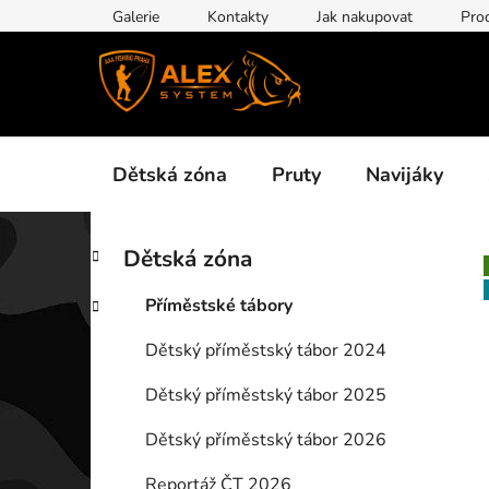
Přejít
Galerie
Kontakty
Jak nakupovat
Pro
na
obsah
Dětská zóna
Pruty
Navijáky
P
K
Přeskočit
Dětská zóna
a
kategorie
o
t
s
Příměstské tábory
e
t
g
Dětský příměstský tábor 2024
r
o
a
r
Dětský příměstský tábor 2025
i
n
e
n
Dětský příměstský tábor 2026
í
Reportáž ČT 2026