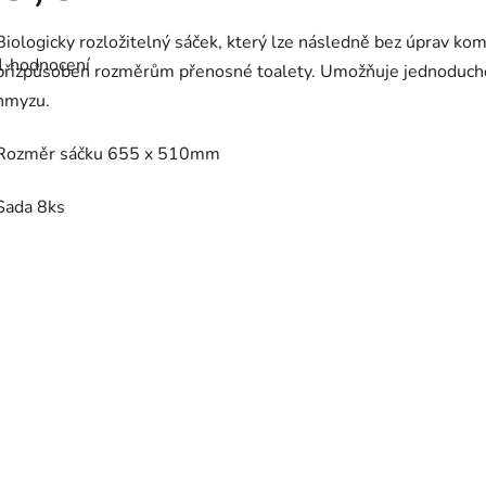
Průměrné
Biologicky rozložitelný sáček, který lze následně bez úprav komp
hodnocení
1 hodnocení
produktu
přizpůsoben rozměrům přenosné toalety. Umožňuje jednoducho
je
hmyzu.
5,0
z
5
Rozměr sáčku
655 x 510mm
hvězdiček.
Sada 8ks