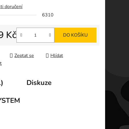
ti doručení
ek.
6310
9 Kč
DO KOŠÍKU
 cena:
Zeptat se
Hlídat
t
)
Diskuze
YSTEM