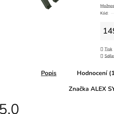
5
Možnos
hvězdič
Kód:
14
Měrná
Tisk
Sdíle
Popis
Hodnocení (1
Značka
ALEX S
5,0