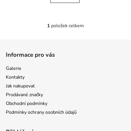
1
položek celkem
O
v
l
Z
á
á
d
Informace pro vás
p
a
a
c
Galerie
t
í
Kontakty
p
í
r
Jak nakupovat
v
Prodávané značky
k
Obchodní podmínky
y
v
Podmínky ochrany osobních údajů
ý
p