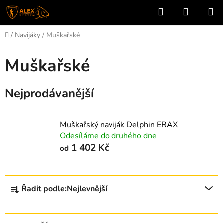
Přejít
Hledat
NÁKUP
na
KOŠÍK
obsah
Domů
/
Navijáky
/
Muškařské
Muškařské
Nejprodávanější
Muškařský naviják Delphin ERAX
Odesíláme do druhého dne
1 402 Kč
od
Ř
Řadit podle:
Nejlevnější
a
z
e