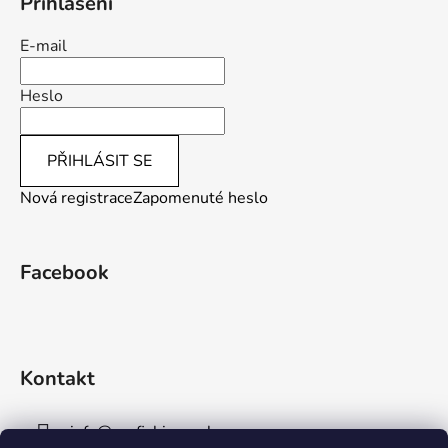
i
Přihlášení
s
u
E-mail
Heslo
PŘIHLÁSIT SE
Nová registrace
Zapomenuté heslo
Facebook
Kontakt
info
@
aaafishingpraha.cz