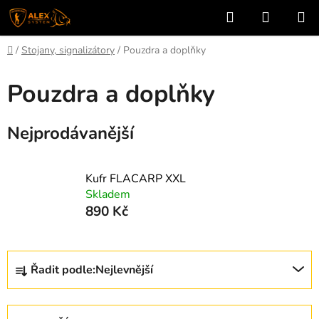
Přejít
Hledat
NÁKUP
na
KOŠÍK
obsah
Domů
/
Stojany, signalizátory
/
Pouzdra a doplňky
Pouzdra a doplňky
Nejprodávanější
Kufr FLACARP XXL
Skladem
890 Kč
Ř
Řadit podle:
Nejlevnější
a
z
e