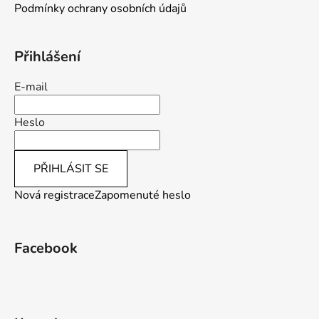
v
Podmínky ochrany osobních údajů
ý
p
i
Přihlášení
s
u
E-mail
Heslo
PŘIHLÁSIT SE
Nová registrace
Zapomenuté heslo
Facebook