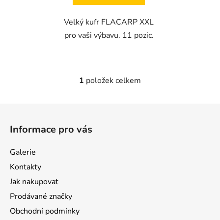
Velký kufr FLACARP XXL
pro vaši výbavu. 11 pozic.
1
položek celkem
O
v
l
Z
á
á
d
Informace pro vás
p
a
a
c
Galerie
t
í
Kontakty
p
í
r
Jak nakupovat
v
Prodávané značky
k
Obchodní podmínky
y