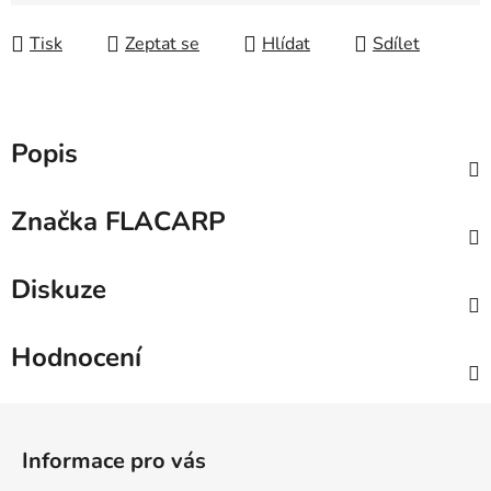
Měrná cena:
Tisk
Zeptat se
Hlídat
Sdílet
Popis
Značka
FLACARP
Diskuze
Hodnocení
Z
á
Informace pro vás
p