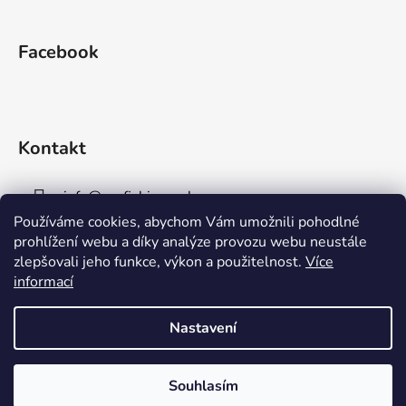
Facebook
Kontakt
info
@
aaafishingpraha.cz
Používáme cookies, abychom Vám umožnili pohodlné
778 011 878
prohlížení webu a díky analýze provozu webu neustále
zlepšovali jeho funkce, výkon a použitelnost.
Více
informací
Nastavení
Vytvořil Shoptet
Souhlasím
Copyright 2026
AAA Fishing Praha s.r.o.
. Všechna