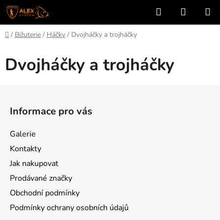
Přejít
Hledat
NÁKUP
na
KOŠÍK
obsah
Domů
/
Bižuterie
/
Háčky
/
Dvojháčky a trojháčky
Dvojháčky a trojháčky
Z
á
Informace pro vás
p
a
Galerie
t
Kontakty
í
Jak nakupovat
Prodávané značky
Obchodní podmínky
Podmínky ochrany osobních údajů