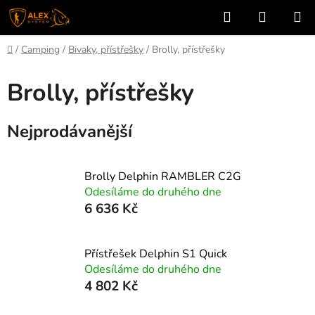
Přejít
Hledat
NÁKUP
na
KOŠÍK
obsah
Domů
/
Camping
/
Bivaky, přístřešky
/
Brolly, přístřešky
Brolly, přístřešky
Nejprodávanější
Brolly Delphin RAMBLER C2G
Odesíláme do druhého dne
6 636 Kč
Přístřešek Delphin S1 Quick
Odesíláme do druhého dne
4 802 Kč