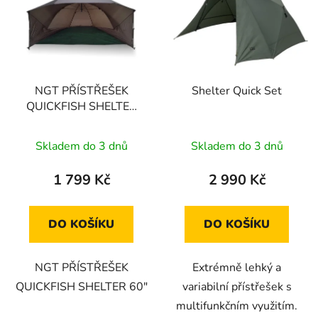
p
o
i
d
s
u
p
k
r
t
NGT PŘÍSTŘEŠEK
Shelter Quick Set
o
ů
QUICKFISH SHELTER
d
60"
u
Průměrné
Skladem do 3 dnů
Skladem do 3 dnů
k
hodnocení
t
produktu
1 799 Kč
2 990 Kč
ů
je
5,0
DO KOŠÍKU
DO KOŠÍKU
z
5
NGT PŘÍSTŘEŠEK
Extrémně lehký a
hvězdiček.
QUICKFISH SHELTER 60"
variabilní přístřešek s
multifunkčním využitím.