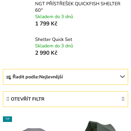
NGT PŘÍSTŘEŠEK QUICKFISH SHELTER
60"
Skladem do 3 dnů
1 799 Kč
Shelter Quick Set
Skladem do 3 dnů
2 990 Kč
Ř
Řadit podle:
Nejlevnější
a
z
e
OTEVŘÍT FILTR
n
í
V
p
TIP
ý
r