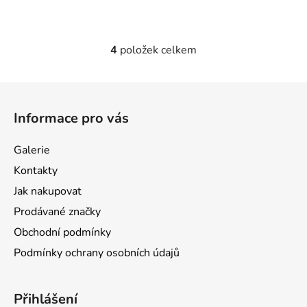
4
položek celkem
O
v
l
Z
á
á
d
Informace pro vás
p
a
a
c
Galerie
t
í
Kontakty
p
í
r
Jak nakupovat
v
Prodávané značky
k
Obchodní podmínky
y
v
Podmínky ochrany osobních údajů
ý
p
i
Přihlášení