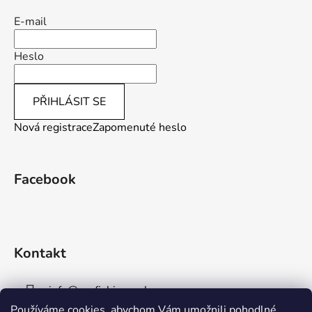
s
u
E-mail
Heslo
PŘIHLÁSIT SE
Nová registrace
Zapomenuté heslo
Facebook
Kontakt
info
@
aaafishingpraha.cz
Používáme cookies, abychom Vám umožnili pohodlné