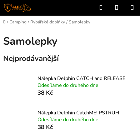
Přejít
Hledat
NÁKUP
na
KOŠÍK
obsah
Domů
/
Camping
/
Rybářské doplňky
/
Samolepky
Samolepky
Nejprodávanější
Nálepka Delphin CATCH and RELEASE
Odesíláme do druhého dne
38 Kč
Nálepka Delphin CatchME! PSTRUH
Odesíláme do druhého dne
38 Kč