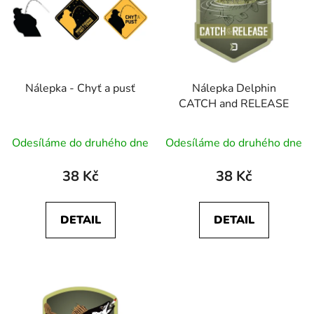
p
o
i
d
s
u
p
k
r
t
Nálepka - Chyť a pusť
Nálepka Delphin
o
ů
CATCH and RELEASE
d
u
Odesíláme do druhého dne
Odesíláme do druhého dne
k
t
38 Kč
38 Kč
ů
DETAIL
DETAIL