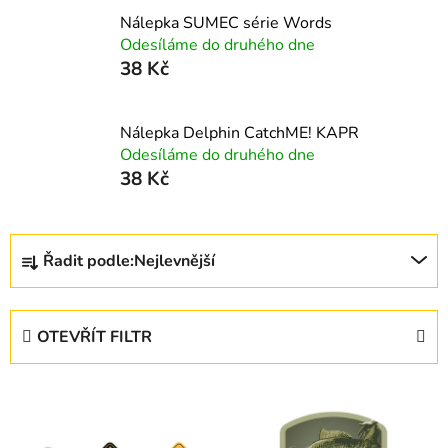
Nálepka SUMEC série Words
Odesíláme do druhého dne
38 Kč
Nálepka Delphin CatchME! KAPR
Odesíláme do druhého dne
38 Kč
Ř
Řadit podle:
Nejlevnější
a
z
e
OTEVŘÍT FILTR
n
í
V
p
ý
r