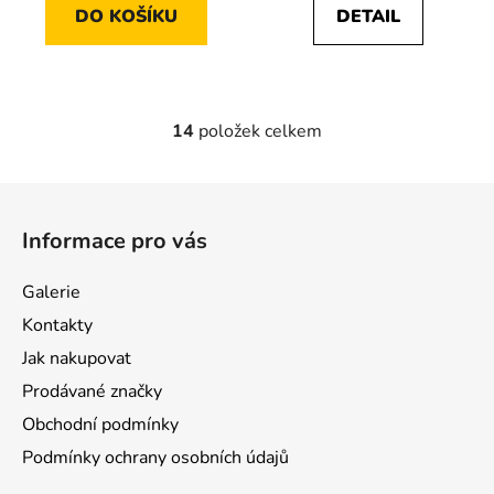
DO KOŠÍKU
DETAIL
14
položek celkem
O
v
l
Z
á
á
d
Informace pro vás
p
a
a
c
Galerie
t
í
Kontakty
p
í
r
Jak nakupovat
v
Prodávané značky
k
Obchodní podmínky
y
v
Podmínky ochrany osobních údajů
ý