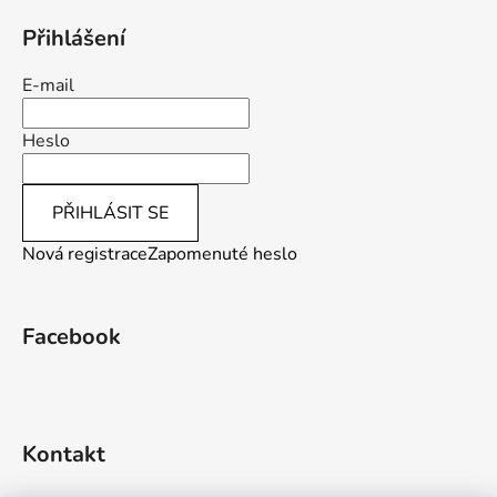
p
i
Přihlášení
s
u
E-mail
Heslo
PŘIHLÁSIT SE
Nová registrace
Zapomenuté heslo
Facebook
Kontakt