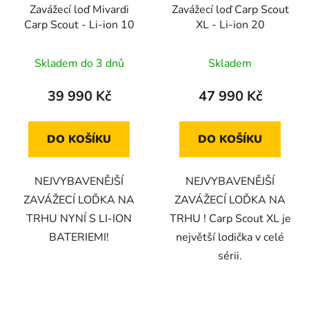
Zavážecí loď Mivardi
Zavážecí loď Carp Scout
o
ů
Carp Scout - Li-ion 10
XL - Li-ion 20
d
u
Průměrné
Průměrné
Skladem do 3 dnů
Skladem
k
hodnocení
hodnocení
t
produktu
produktu
39 990 Kč
47 990 Kč
ů
je
je
5,0
5,0
DO KOŠÍKU
DO KOŠÍKU
z
z
5
5
NEJVYBAVENĚJŠÍ
NEJVYBAVENĚJŠÍ
hvězdiček.
hvězdiček.
ZAVÁŽECÍ LOĎKA NA
ZAVÁŽECÍ LOĎKA NA
TRHU NYNÍ S LI-ION
TRHU ! Carp Scout XL je
BATERIEMI!
největší lodička v celé
sérii.