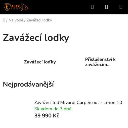
Přejít
Hledat
NÁKUP
na
KOŠÍK
obsah
Domů
/
Na vodě
/
Zavážecí loďky
Zavážecí loďky
Příslušenství k
Zavážecí loďky
zavážecím
loďkám
Nejprodávanější
Zavážecí loď Mivardi Carp Scout - Li-ion 10
Skladem do 3 dnů
39 990 Kč