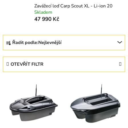
Zavážecí loď Carp Scout XL - Li-ion 20
Skladem
47 990 Kč
Ř
Řadit podle:
Nejlevnější
a
z
e
OTEVŘÍT FILTR
n
í
V
p
ý
r
p
o
i
d
s
u
p
k
r
t