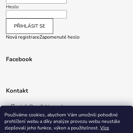
Heslo
PŘIHLÁSIT SE
Nová registrace
Zapomenuté heslo
Facebook
Kontakt
info
@
aaafishingpraha.cz
Používáme cookies, abychom Vám umožnili pohodlné
778 011 878
prohlížení webu a díky analýze provozu webu neustále
zlepšovali jeho funkce, výkon a použitelnost.
Více