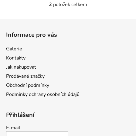
2
položek celkem
O
v
l
Z
á
á
d
Informace pro vás
p
a
a
c
Galerie
t
í
Kontakty
p
í
r
Jak nakupovat
v
Prodávané značky
k
Obchodní podmínky
y
v
Podmínky ochrany osobních údajů
ý
p
i
Přihlášení
s
u
E-mail