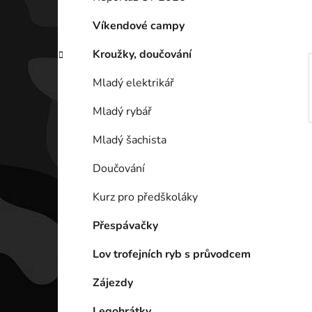
p
a
Víkendové campy
n
Kroužky, doučování
e
l
Mladý elektrikář
Mladý rybář
Mladý šachista
Doučování
Kurz pro předškoláky
Přespávačky
Lov trofejních ryb s průvodcem
Zájezdy
Legohrátky