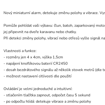
Nový miniaturní alarm, detekuje změnu polohy a vibrace. Vys
Pomůže pohlídat vaši výbavu: člun, batoh, zaparkovaný moto
jej připevnit na dveře karavanu nebo chatky.
Při detekci změny polohy, vibrací nebo otřesů vyšle signál n
Vlastnosti a funkce:
- rozměry jen 4 x 4cm, výška 1,5cm
- napájení knoflíkovou baterií CR2450
- dosah bezdrátového signálu až několik stovek metrů (dle t
- možnost nastavení citlivosti dle použití
Ovládání je velmi jednoduché a intuitivní:
- stlačením tlačítka zapnout, odpočet času 5 sekund
- po odpočtu hlídá: detekuje vibrace a změnu polohy