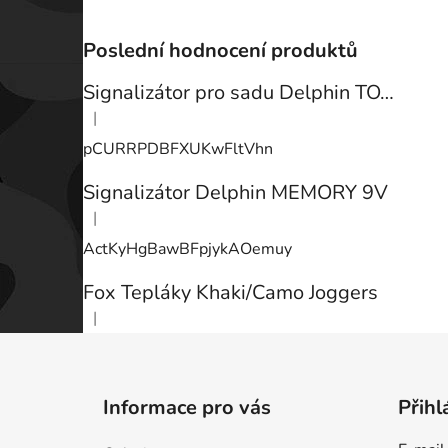
Poslední hodnocení produktů
Signalizátor pro sadu Delphin TOTEM
|
Hodnocení produktu je 3 z 5 hvězdiček.
pCURRPDBFXUKwFltVhn
Signalizátor Delphin MEMORY 9V
|
Hodnocení produktu je 3 z 5 hvězdiček.
ActKyHgBawBFpjykAOemuy
Fox Tepláky Khaki/Camo Joggers
|
Hodnocení produktu je 5 z 5 hvězdiček.
Z
á
Informace pro vás
Přihl
p
a