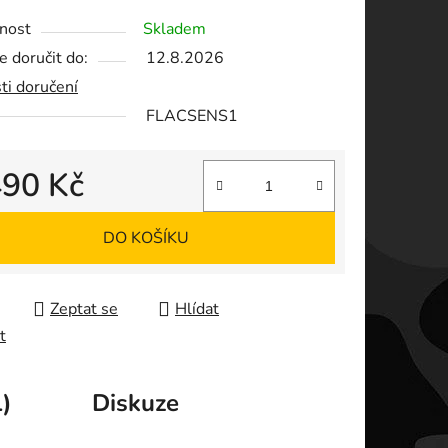
nost
Skladem
 doručit do:
12.8.2026
ek.
ti doručení
FLACSENS1
490 Kč
 cena:
DO KOŠÍKU
Zeptat se
Hlídat
t
)
Diskuze