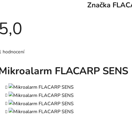
Značka
FLAC
5,0
Průměrné
hodnocení
1 hodnocení
produktu
je
5,0
z
Mikroalarm FLACARP SENS
5
hvězdiček.