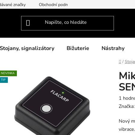
dávané značky
Obchodní podmínky
Podmínky ochrany osob
Stojany, signalizátory
Bižuterie
Nástrahy
Domů
/
Stoja
Mi
NOVINKA
TIP
SE
Průměr
1 hodn
hodnoc
Značka
produk
Nový mi
je
vibrace
5,0