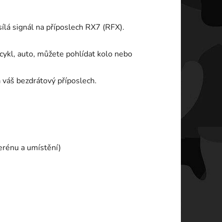
ílá signál na příposlech RX7 (RFX).
cykl, auto, můžete pohlídat kolo nebo
a váš bezdrátový příposlech.
erénu a umístění)