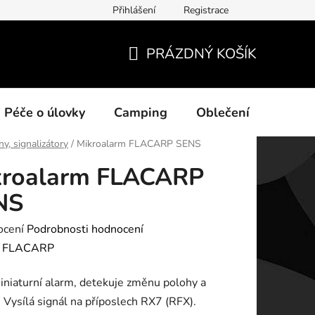
Přihlášení
Registrace
ních údajů
PRÁZDNÝ KOŠÍK
NÁKUPNÍ
KOŠÍK
Péče o úlovky
Camping
Oblečení
Na vo
ny, signalizátory
/
Mikroalarm FLACARP SENS
kroalarm FLACARP
NS
né
ocení
Podrobnosti hodnocení
ení
:
FLACARP
tu
niaturní alarm, detekuje změnu polohy a
. Vysílá signál na příposlech RX7 (RFX).