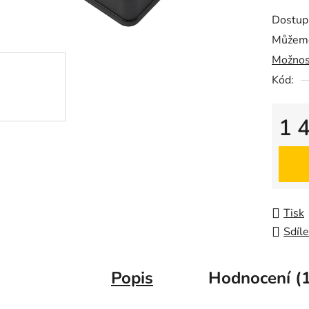
z
Dostup
5
Můžeme
hvězdič
Možnos
Kód:
1 
Měrná
Tisk
Sdíle
Popis
Hodnocení (1