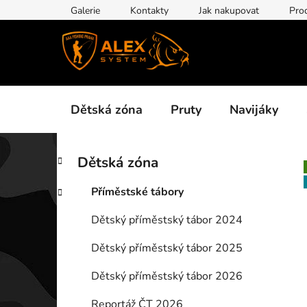
Přejít
Galerie
Kontakty
Jak nakupovat
Pro
na
obsah
Dětská zóna
Pruty
Navijáky
P
K
Přeskočit
Dětská zóna
a
kategorie
o
t
s
Příměstské tábory
e
t
g
Dětský příměstský tábor 2024
r
o
a
r
Dětský příměstský tábor 2025
i
n
e
n
Dětský příměstský tábor 2026
í
Reportáž ČT 2026