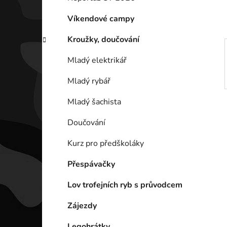
p
a
Víkendové campy
n
Kroužky, doučování
e
l
Mladý elektrikář
Mladý rybář
Mladý šachista
Doučování
Kurz pro předškoláky
Přespávačky
Lov trofejních ryb s průvodcem
Zájezdy
Legohrátky