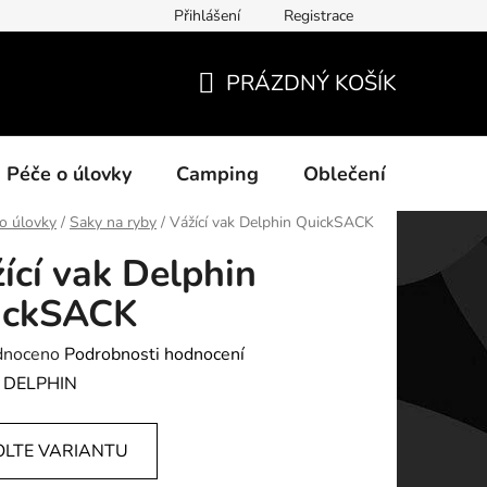
Přihlášení
Registrace
ních údajů
PRÁZDNÝ KOŠÍK
NÁKUPNÍ
KOŠÍK
Péče o úlovky
Camping
Oblečení
Na vo
o úlovky
/
Saky na ryby
/
Vážící vak Delphin QuickSACK
ící vak Delphin
ickSACK
né
dnoceno
Podrobnosti hodnocení
ení
:
DELPHIN
tu
OLTE VARIANTU