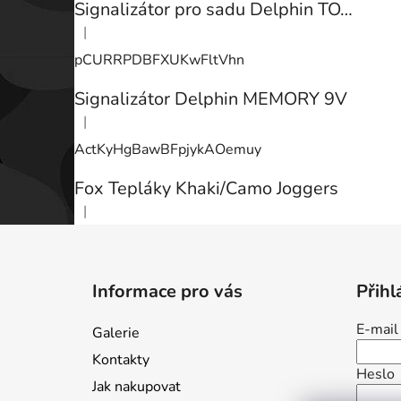
Signalizátor pro sadu Delphin TOTEM
|
Hodnocení produktu je 3 z 5 hvězdiček.
pCURRPDBFXUKwFltVhn
Signalizátor Delphin MEMORY 9V
|
Hodnocení produktu je 3 z 5 hvězdiček.
ActKyHgBawBFpjykAOemuy
Fox Tepláky Khaki/Camo Joggers
|
Hodnocení produktu je 5 z 5 hvězdiček.
Z
á
Informace pro vás
Přihl
p
a
E-mail
Galerie
t
Kontakty
í
Heslo
Jak nakupovat