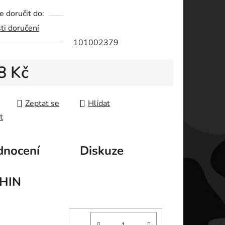
 doručit do:
ti doručení
ek.
101002379
8 Kč
 cena:
Zeptat se
Hlídat
t
nocení
Diskuze
HIN