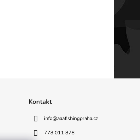
Kontakt
info
@
aaafishingpraha.cz
778 011 878