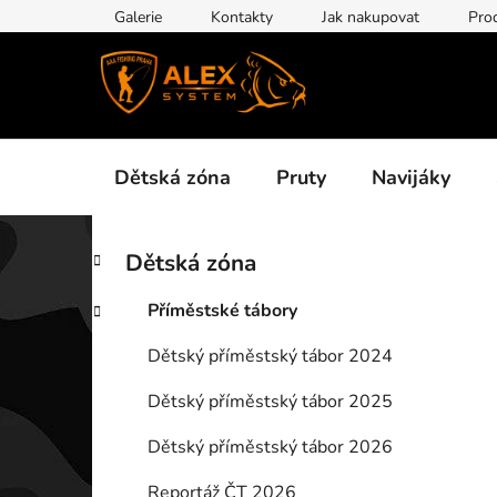
Přejít
Galerie
Kontakty
Jak nakupovat
Pro
na
obsah
Dětská zóna
Pruty
Navijáky
P
K
Přeskočit
Dětská zóna
a
kategorie
o
t
s
Příměstské tábory
e
t
g
Dětský příměstský tábor 2024
r
o
a
r
Dětský příměstský tábor 2025
i
n
e
n
Dětský příměstský tábor 2026
í
Reportáž ČT 2026