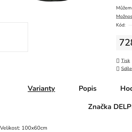
z
Můžeme
5
Možnos
hvězdič
Kód:
72
Měrná
Tisk
Sdíle
Varianty
Popis
Hod
Značka
DELP
Velikost: 100x60cm