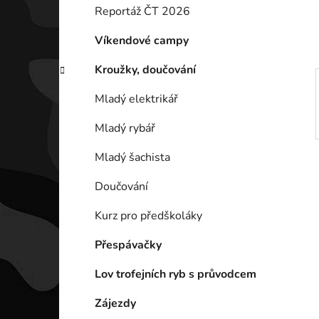
í
Reportáž ČT 2026
p
a
Víkendové campy
n
Kroužky, doučování
e
l
Mladý elektrikář
Mladý rybář
Mladý šachista
Doučování
Kurz pro předškoláky
Přespávačky
Lov trofejních ryb s průvodcem
Zájezdy