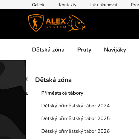
Přejít
Galerie
Kontakty
Jak nakupovat
Pro
na
obsah
Dětská zóna
Pruty
Navijáky
P
K
Přeskočit
Dětská zóna
a
kategorie
o
t
s
Příměstské tábory
e
t
g
Dětský příměstský tábor 2024
r
o
a
r
Dětský příměstský tábor 2025
i
n
e
n
Dětský příměstský tábor 2026