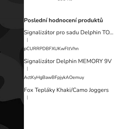
Poslední hodnocení produktů
Signalizátor pro sadu Delphin TOTEM
|
Hodnocení produktu je 3 z 5 hvězdiček.
pCURRPDBFXUKwFltVhn
Signalizátor Delphin MEMORY 9V
|
Hodnocení produktu je 3 z 5 hvězdiček.
ActKyHgBawBFpjykAOemuy
Fox Tepláky Khaki/Camo Joggers
|
Hodnocení produktu je 5 z 5 hvězdiček.