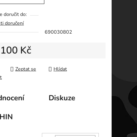
 doručit do:
ti doručení
ek.
690030802
d
100 Kč
 cena:
Zeptat se
Hlídat
t
nocení
Diskuze
HIN