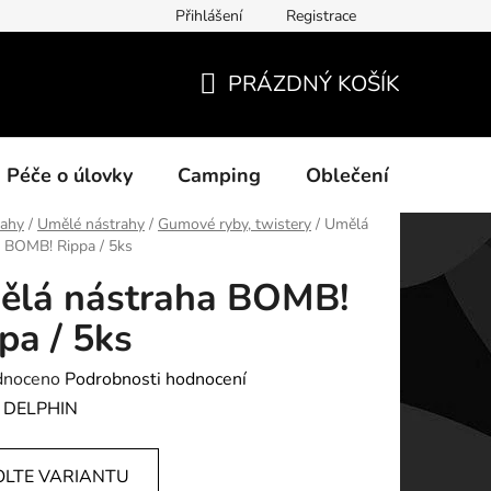
Přihlášení
Registrace
ních údajů
PRÁZDNÝ KOŠÍK
NÁKUPNÍ
KOŠÍK
Péče o úlovky
Camping
Oblečení
Na vo
rahy
/
Umělé nástrahy
/
Gumové ryby, twistery
/
Umělá
 BOMB! Rippa / 5ks
ělá nástraha BOMB!
pa / 5ks
né
dnoceno
Podrobnosti hodnocení
ení
:
DELPHIN
tu
OLTE VARIANTU