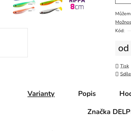
0,0
z
Můžeme
5
Možnos
hvězdič
Kód:
o
Měrná
Tisk
Sdíle
Varianty
Popis
Hod
Značka
DELP