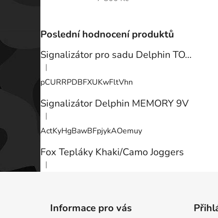
Poslední hodnocení produktů
Signalizátor pro sadu Delphin TOTEM
|
Hodnocení produktu je 3 z 5 hvězdiček.
pCURRPDBFXUKwFltVhn
Signalizátor Delphin MEMORY 9V
|
Hodnocení produktu je 3 z 5 hvězdiček.
ActKyHgBawBFpjykAOemuy
Fox Tepláky Khaki/Camo Joggers
|
Hodnocení produktu je 5 z 5 hvězdiček.
Z
á
Informace pro vás
Přihl
p