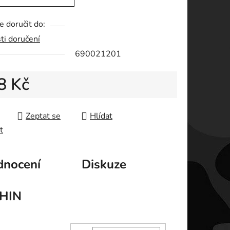
 doručit do:
ti doručení
ek.
690021201
8 Kč
 cena:
Zeptat se
Hlídat
t
nocení
Diskuze
HIN