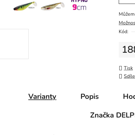
0,0
z
Můžeme
5
Možnos
hvězdič
Kód:
18
Měrná
Tisk
Sdíle
Varianty
Popis
Hod
Značka
DELP