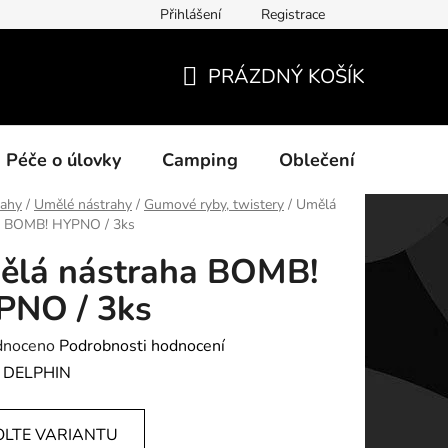
Přihlášení
Registrace
ních údajů
PRÁZDNÝ KOŠÍK
NÁKUPNÍ
KOŠÍK
Péče o úlovky
Camping
Oblečení
Na vo
rahy
/
Umělé nástrahy
/
Gumové ryby, twistery
/
Umělá
a BOMB! HYPNO / 3ks
ělá nástraha BOMB!
PNO / 3ks
né
dnoceno
Podrobnosti hodnocení
ení
:
DELPHIN
tu
OLTE VARIANTU