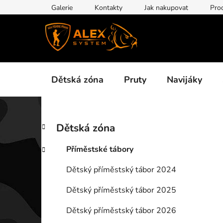
Přejít
Galerie
Kontakty
Jak nakupovat
Pro
na
obsah
Dětská zóna
Pruty
Navijáky
P
K
Přeskočit
Dětská zóna
a
kategorie
o
t
s
Příměstské tábory
e
t
g
Dětský příměstský tábor 2024
r
o
a
r
Dětský příměstský tábor 2025
i
n
e
n
Dětský příměstský tábor 2026