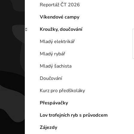
í
Reportáž ČT 2026
p
a
Víkendové campy
n
Kroužky, doučování
e
l
Mladý elektrikář
Mladý rybář
Mladý šachista
Doučování
Kurz pro předškoláky
Přespávačky
Lov trofejních ryb s průvodcem
Zájezdy