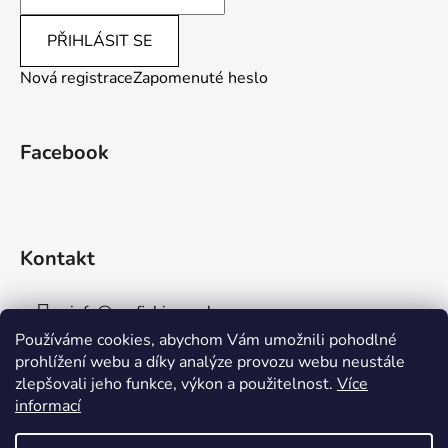
PŘIHLÁSIT SE
Nová registrace
Zapomenuté heslo
Facebook
Kontakt
info
@
aaafishingpraha.cz
Používáme cookies, abychom Vám umožnili pohodlné
778 011 878
prohlížení webu a díky analýze provozu webu neustále
zlepšovali jeho funkce, výkon a použitelnost.
Více
informací