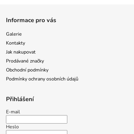
Z
á
Informace pro vás
p
a
Galerie
t
Kontakty
í
Jak nakupovat
Prodávané značky
Obchodní podmínky
Podmínky ochrany osobních údajů
Přihlášení
E-mail
Heslo