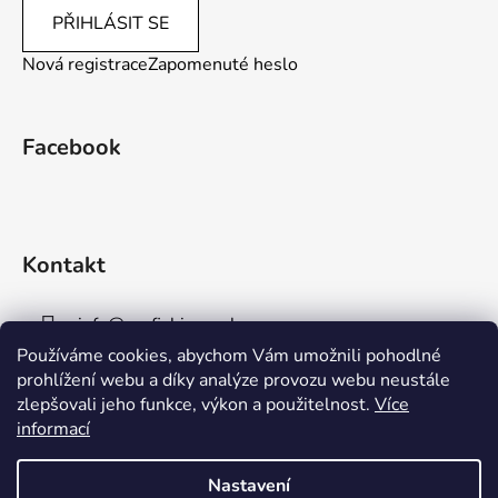
PŘIHLÁSIT SE
Nová registrace
Zapomenuté heslo
Facebook
Kontakt
info
@
aaafishingpraha.cz
Používáme cookies, abychom Vám umožnili pohodlné
778 011 878
prohlížení webu a díky analýze provozu webu neustále
zlepšovali jeho funkce, výkon a použitelnost.
Více
informací
Nastavení