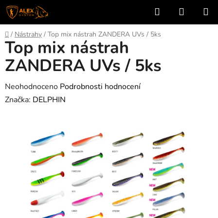
Přejít
Hledat
NÁKUP
na
KOŠÍK
obsah
Domů
/
Nástrahy
/
Top mix nástrah ZANDERA UVs / 5ks
Top mix nástrah
ZANDERA UVs / 5ks
Průměrné
Neohodnoceno
Podrobnosti hodnocení
hodnocení
Značka:
DELPHIN
produktu
je
0,0
z
5
hvězdiček.