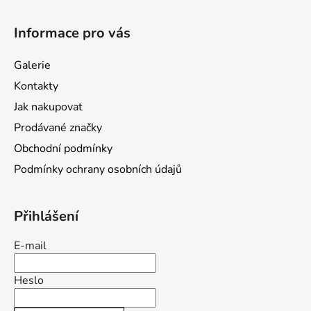
Z
á
Informace pro vás
p
a
Galerie
t
Kontakty
í
Jak nakupovat
Prodávané značky
Obchodní podmínky
Podmínky ochrany osobních údajů
Přihlášení
E-mail
Heslo