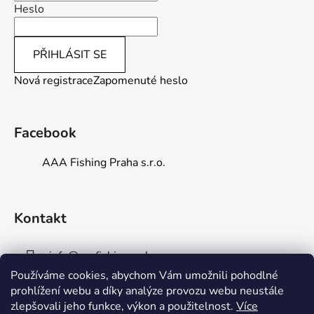
Heslo
PŘIHLÁSIT SE
Nová registrace
Zapomenuté heslo
Facebook
AAA Fishing Praha s.r.o.
Kontakt
info
@
aaafishingpraha.cz
Používáme cookies, abychom Vám umožnili pohodlné
778 011 878
prohlížení webu a díky analýze provozu webu neustále
zlepšovali jeho funkce, výkon a použitelnost.
Více