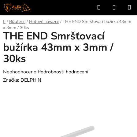
Přejít
Hledat
NÁKUP
na
KOŠÍK
obsah
Domů
/
Bižuterie
/
Hotové návazce
/
THE END Smršťovací bužírka 43mm
x 3mm / 30ks
THE END Smršťovací
bužírka 43mm x 3mm /
30ks
Průměrné
Neohodnoceno
Podrobnosti hodnocení
hodnocení
Značka:
DELPHIN
produktu
je
0,0
z
5
hvězdiček.