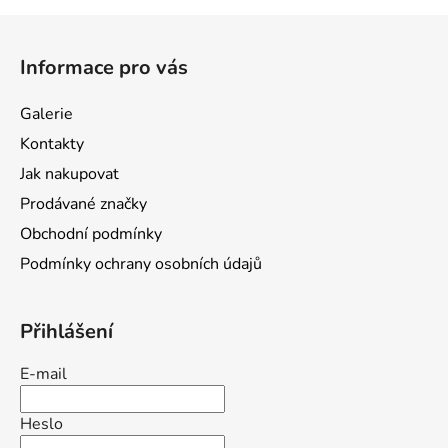
Z
á
Informace pro vás
p
a
Galerie
t
Kontakty
í
Jak nakupovat
Prodávané značky
Obchodní podmínky
Podmínky ochrany osobních údajů
Přihlášení
E-mail
Heslo