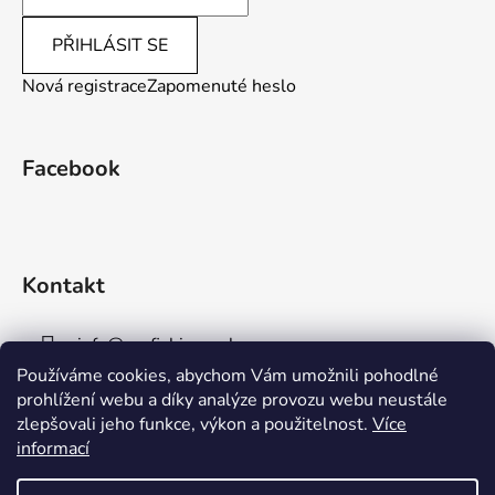
PŘIHLÁSIT SE
Nová registrace
Zapomenuté heslo
Facebook
Kontakt
info
@
aaafishingpraha.cz
Používáme cookies, abychom Vám umožnili pohodlné
778 011 878
prohlížení webu a díky analýze provozu webu neustále
zlepšovali jeho funkce, výkon a použitelnost.
Více
informací