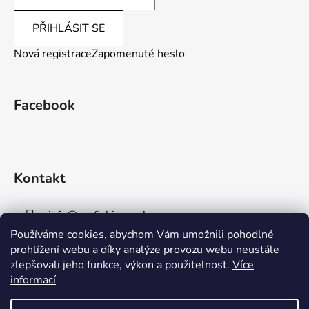
PŘIHLÁSIT SE
Nová registrace
Zapomenuté heslo
Facebook
Kontakt
info
@
aaafishingpraha.cz
Používáme cookies, abychom Vám umožnili pohodlné
778 011 878
prohlížení webu a díky analýze provozu webu neustále
zlepšovali jeho funkce, výkon a použitelnost.
Více
informací