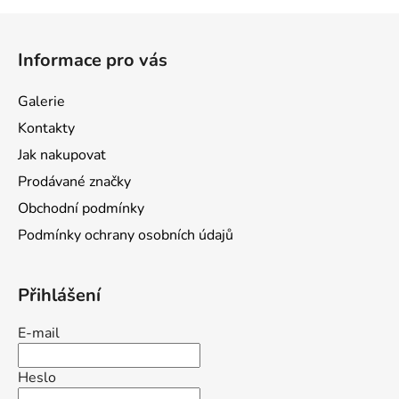
Z
á
Informace pro vás
p
a
Galerie
t
Kontakty
í
Jak nakupovat
Prodávané značky
Obchodní podmínky
Podmínky ochrany osobních údajů
Přihlášení
E-mail
Heslo