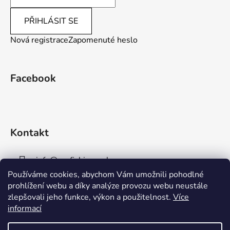
PŘIHLÁSIT SE
Nová registrace
Zapomenuté heslo
Facebook
Kontakt
info
@
aaafishingpraha.cz
Používáme cookies, abychom Vám umožnili pohodlné
778 011 878
prohlížení webu a díky analýze provozu webu neustále
zlepšovali jeho funkce, výkon a použitelnost.
Více
informací