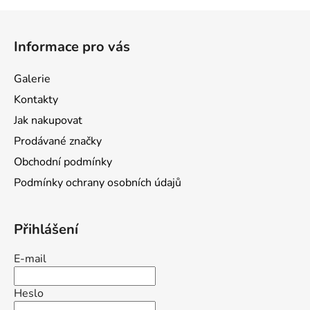
Z
á
Informace pro vás
p
a
Galerie
t
Kontakty
í
Jak nakupovat
Prodávané značky
Obchodní podmínky
Podmínky ochrany osobních údajů
Přihlášení
E-mail
Heslo