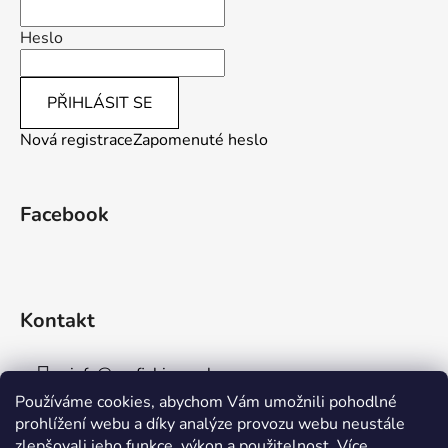
Heslo
PŘIHLÁSIT SE
Nová registrace
Zapomenuté heslo
Facebook
Kontakt
info
@
aaafishingpraha.cz
Používáme cookies, abychom Vám umožnili pohodlné
778 011 878
prohlížení webu a díky analýze provozu webu neustále
zlepšovali jeho funkce, výkon a použitelnost.
Více