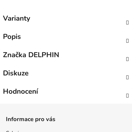
Varianty
Popis
Značka
DELPHIN
Diskuze
Hodnocení
Z
á
Informace pro vás
p
a