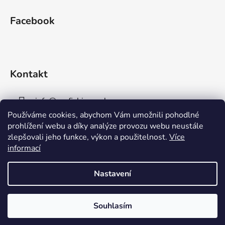
Facebook
Kontakt
info
@
aaafishingpraha.cz
Používáme cookies, abychom Vám umožnili pohodlné
778 011 878
prohlížení webu a díky analýze provozu webu neustále
zlepšovali jeho funkce, výkon a použitelnost.
Více
informací
Nastavení
Vytvořil Shoptet
Souhlasím
Copyright 2026
AAA Fishing Praha s.r.o.
. Všechna
práva vyhrazena.