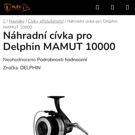
Přejít
Hledat
NÁKUP
na
KOŠÍK
obsah
Domů
/
Navijáky
/
Cívky, příslušenství
/
Náhradní cívka pro Delphin
MAMUT 10000
Náhradní cívka pro
Delphin MAMUT 10000
Průměrné
Neohodnoceno
Podrobnosti hodnocení
hodnocení
Značka:
DELPHIN
produktu
je
0,0
z
5
hvězdiček.