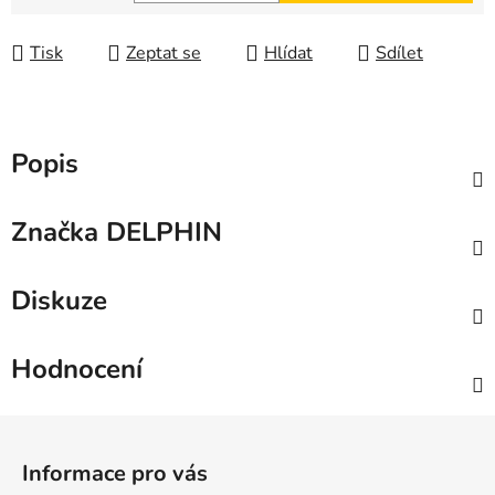
Měrná cena:
Tisk
Zeptat se
Hlídat
Sdílet
Popis
Značka
DELPHIN
Diskuze
Hodnocení
Z
á
Informace pro vás
p