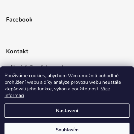
Facebook
Kontakt
info
@
aaafishingpraha.cz
Používáme cookies, abychom Vám umožnili pohodlné
778 011 878
prohlížení webu a díky analýze provozu webu neustále
zlepšovali jeho funkce, výkon a použitelnost.
Více
informací
Nastavení
Vytvořil Shoptet
Souhlasím
Copyright 2026
AAA Fishing Praha s.r.o.
. Všechna