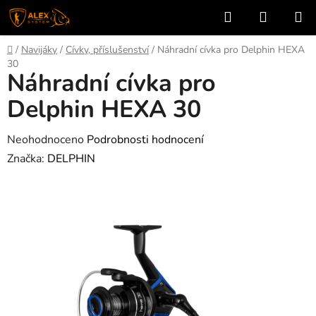
Přejít
Hledat
NÁKUP
na
KOŠÍK
obsah
Domů
/
Navijáky
/
Cívky, příslušenství
/
Náhradní cívka pro Delphin HEXA
30
Náhradní cívka pro
Delphin HEXA 30
Průměrné
Neohodnoceno
Podrobnosti hodnocení
hodnocení
Značka:
DELPHIN
produktu
je
0,0
z
5
hvězdiček.