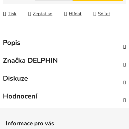
Měrná cena:
Tisk
Zeptat se
Hlídat
Sdílet
Popis
Značka
DELPHIN
Diskuze
Hodnocení
Z
á
Informace pro vás
p