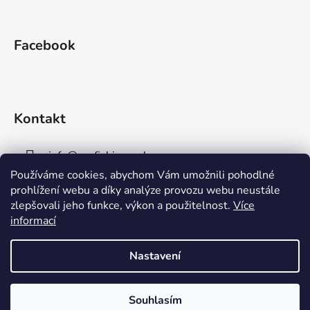
Facebook
Kontakt
info
@
aaafishingpraha.cz
Používáme cookies, abychom Vám umožnili pohodlné
778 011 878
prohlížení webu a díky analýze provozu webu neustále
zlepšovali jeho funkce, výkon a použitelnost.
Více
informací
Nastavení
Vytvořil Shoptet
Souhlasím
Copyright 2026
AAA Fishing Praha s.r.o.
. Všechna