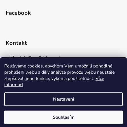
Facebook
Kontakt
info
@
aaafishingpraha.cz
Používáme cookies, abychom Vám umožnili pohodlné
778 011 878
prohlížení webu a díky analýze provozu webu neustále
zlepšovali jeho funkce, výkon a použitelnost.
Více
informací
Nastavení
Vytvořil Shoptet
Souhlasím
Copyright 2026
AAA Fishing Praha s.r.o.
. Všechna
práva vyhrazena.