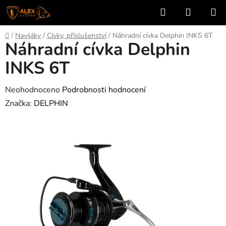
Přejít
Hledat
NÁKUP
na
KOŠÍK
obsah
Domů
/
Navijáky
/
Cívky, příslušenství
/
Náhradní cívka Delphin INKS 6T
Náhradní cívka Delphin
INKS 6T
Průměrné
Neohodnoceno
Podrobnosti hodnocení
hodnocení
Značka:
DELPHIN
produktu
je
0,0
z
5
hvězdiček.