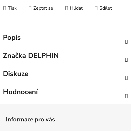
Tisk
Zeptat se
Hlídat
Sdílet
Popis
Značka
DELPHIN
Diskuze
Hodnocení
Z
á
Informace pro vás
p
a