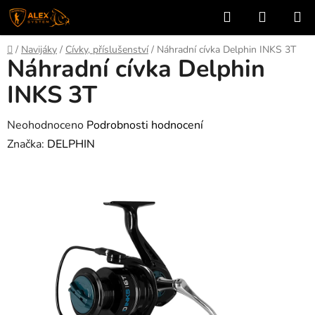
Přejít
Hledat
NÁKUP
na
KOŠÍK
obsah
Domů
/
Navijáky
/
Cívky, příslušenství
/
Náhradní cívka Delphin INKS 3T
Náhradní cívka Delphin
INKS 3T
Průměrné
Neohodnoceno
Podrobnosti hodnocení
hodnocení
Značka:
DELPHIN
produktu
je
0,0
z
5
hvězdiček.