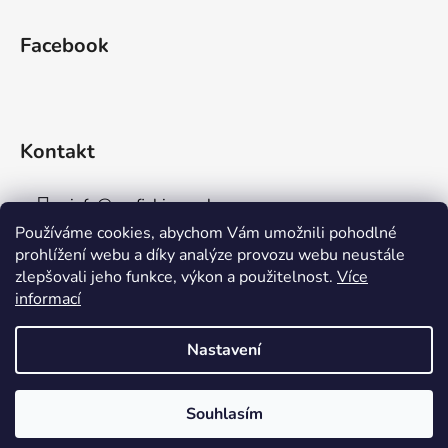
Facebook
Kontakt
info
@
aaafishingpraha.cz
Používáme cookies, abychom Vám umožnili pohodlné
778 011 878
prohlížení webu a díky analýze provozu webu neustále
zlepšovali jeho funkce, výkon a použitelnost.
Více
informací
Nastavení
Vytvořil Shoptet
Souhlasím
Copyright 2026
AAA Fishing Praha s.r.o.
. Všechna
práva vyhrazena.