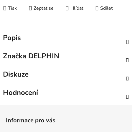
Tisk
Zeptat se
Hlídat
Sdílet
Popis
Značka
DELPHIN
Diskuze
Hodnocení
Z
á
Informace pro vás
p
a