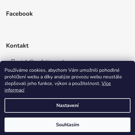
Facebook
Kontakt
info
@
aaafishingpraha.cz
Používáme cookies, abychom Vám umožnili pohodlné
778 011 878
prohlížení webu a díky analýze provozu webu neustále
zlepšovali jeho funkce, výkon a použitelnost.
Více
informací
Nastavení
Vytvořil Shoptet
Souhlasím
Copyright 2026
AAA Fishing Praha s.r.o.
. Všechna
práva vyhrazena.