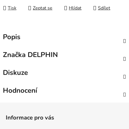
Tisk
Zeptat se
Hlídat
Sdílet
Popis
Značka
DELPHIN
Diskuze
Hodnocení
Z
á
Informace pro vás
p
a