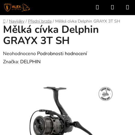
Přejít
Hledat
NÁKUP
na
KOŠÍK
obsah
Domů
/
Navijáky
/
Přední brzda
/
Mělká cívka Delphin GRAYX 3T SH
Mělká cívka Delphin
GRAYX 3T SH
Průměrné
Neohodnoceno
Podrobnosti hodnocení
hodnocení
Značka:
DELPHIN
produktu
je
0,0
z
5
hvězdiček.