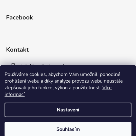
Facebook
Kontakt
info
@
aaafishingpraha.cz
Používáme cookies, abychom Vám umožnili pohodlné
778 011 878
prohlížení webu a díky analýze provozu webu neustále
zlepšovali jeho funkce, výkon a použitelnost.
Více
informací
Nastavení
Vytvořil Shoptet
Souhlasím
Copyright 2026
AAA Fishing Praha s.r.o.
. Všechna