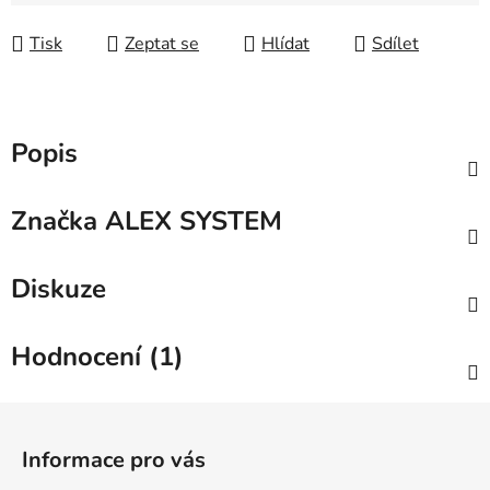
Měrná cena:
Tisk
Zeptat se
Hlídat
Sdílet
Popis
Značka
ALEX SYSTEM
Diskuze
Hodnocení (1)
Z
á
Informace pro vás
p