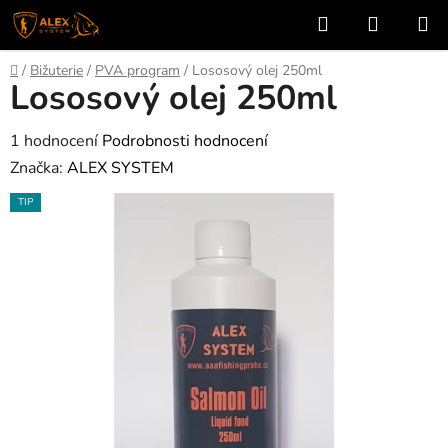
Přejít
Hledat
NÁKUP
na
KOŠÍK
obsah
Domů
/
Bižuterie
/
PVA program
/
Lososový olej 250ml
Lososový olej 250ml
Průměrné
1 hodnocení
Podrobnosti hodnocení
hodnocení
Značka:
ALEX SYSTEM
produktu
TIP
je
5,0
z
5
hvězdiček.