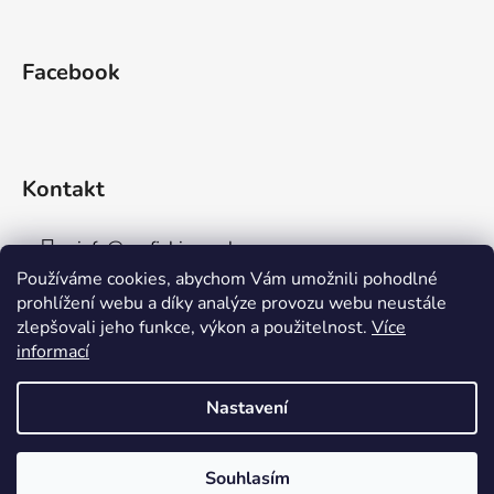
Facebook
Kontakt
info
@
aaafishingpraha.cz
Používáme cookies, abychom Vám umožnili pohodlné
778 011 878
prohlížení webu a díky analýze provozu webu neustále
zlepšovali jeho funkce, výkon a použitelnost.
Více
informací
Nastavení
Vytvořil Shoptet
Souhlasím
Copyright 2026
AAA Fishing Praha s.r.o.
. Všechna