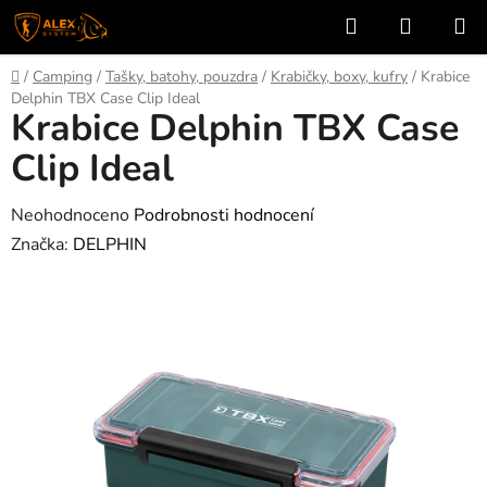
Přejít
Hledat
NÁKUP
na
KOŠÍK
obsah
Domů
/
Camping
/
Tašky, batohy, pouzdra
/
Krabičky, boxy, kufry
/
Krabice
Delphin TBX Case Clip Ideal
Krabice Delphin TBX Case
Clip Ideal
Průměrné
Neohodnoceno
Podrobnosti hodnocení
hodnocení
Značka:
DELPHIN
produktu
je
0,0
z
5
hvězdiček.