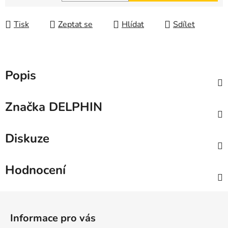
Měrná cena:
Tisk
Zeptat se
Hlídat
Sdílet
Popis
Značka
DELPHIN
Diskuze
Hodnocení
Z
á
Informace pro vás
p