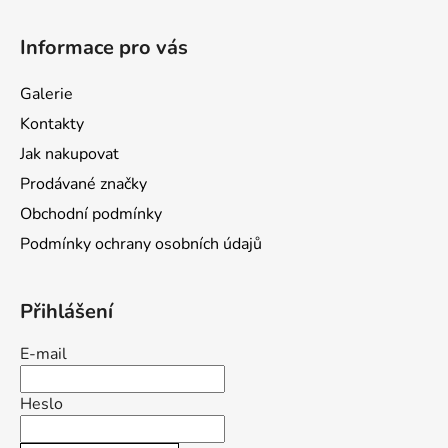
Z
á
Informace pro vás
p
a
Galerie
t
Kontakty
í
Jak nakupovat
Prodávané značky
Obchodní podmínky
Podmínky ochrany osobních údajů
Přihlášení
E-mail
Heslo