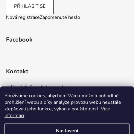
PŘIHLÁSIT SE
Nová registrace
Zapomenuté heslo
Facebook
Kontakt
info
@
aaafishingpraha.cz
Používáme cookies, abychom Vám umožnili pohodlné
778 011 878
prohlížení webu a díky analýze provozu webu neustále
zlepšovali jeho funkce, výkon a použitelnost.
Více
informací
Nastavení