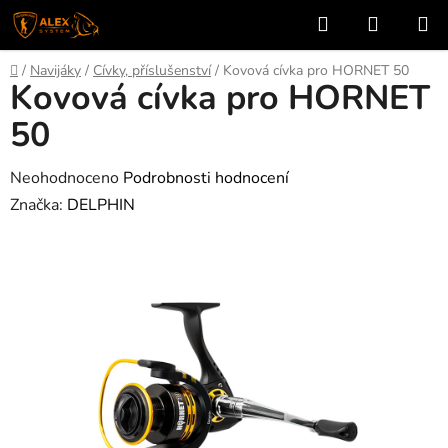
Přejít
Hledat
NÁKUP
na
KOŠÍK
obsah
Domů
/
Navijáky
/
Cívky, příslušenství
/
Kovová cívka pro HORNET 50
Kovová cívka pro HORNET
50
Průměrné
Neohodnoceno
Podrobnosti hodnocení
hodnocení
Značka:
DELPHIN
produktu
je
0,0
z
5
hvězdiček.