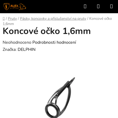
Přejít
Hledat
NÁKUP
na
KOŠÍK
obsah
Domů
/
Pruty
/
Pásky, koncovky a příslušenství na pruty
/
Koncové očko
1,6mm
Koncové očko 1,6mm
Průměrné
Neohodnoceno
Podrobnosti hodnocení
hodnocení
Značka:
DELPHIN
produktu
je
0,0
z
5
hvězdiček.