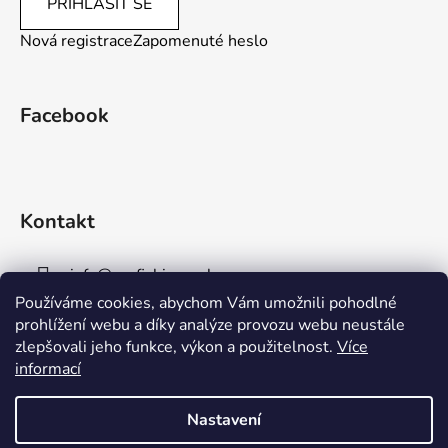
PŘIHLÁSIT SE
Nová registrace
Zapomenuté heslo
Facebook
Kontakt
info
@
aaafishingpraha.cz
Používáme cookies, abychom Vám umožnili pohodlné
778 011 878
prohlížení webu a díky analýze provozu webu neustále
zlepšovali jeho funkce, výkon a použitelnost.
Více
informací
Nastavení