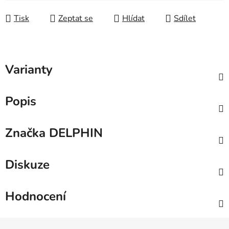
Měrná cena:
Tisk
Zeptat se
Hlídat
Sdílet
Varianty
Popis
Značka
DELPHIN
Diskuze
Hodnocení
Z