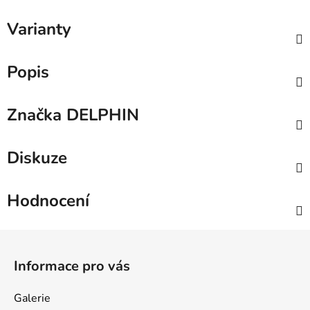
Varianty
Popis
Značka
DELPHIN
Diskuze
Hodnocení
Z
á
Informace pro vás
p
a
Galerie