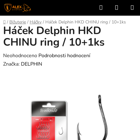
Přejít
Hledat
NÁKUP
na
KOŠÍK
obsah
Domů
/
Bižuterie
/
Háčky
/
Háček Delphin HKD CHINU ring / 10+1ks
Háček Delphin HKD
CHINU ring / 10+1ks
Průměrné
Neohodnoceno
Podrobnosti hodnocení
hodnocení
Značka:
DELPHIN
produktu
je
0,0
z
5
hvězdiček.