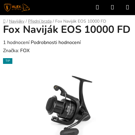
Přejít
Hledat
NÁKUP
na
KOŠÍK
obsah
Domů
/
Navijáky
/
Přední brzda
/
Fox Naviják EOS 10000 FD
Fox Naviják EOS 10000 FD
Průměrné
1 hodnocení
Podrobnosti hodnocení
hodnocení
Značka:
FOX
produktu
TIP
je
5,0
z
5
hvězdiček.