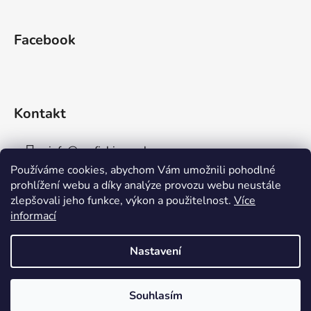
Facebook
Kontakt
info
@
aaafishingpraha.cz
Používáme cookies, abychom Vám umožnili pohodlné
778 011 878
prohlížení webu a díky analýze provozu webu neustále
zlepšovali jeho funkce, výkon a použitelnost.
Více
informací
Nastavení
Vytvořil Shoptet
Souhlasím
Copyright 2026
AAA Fishing Praha s.r.o.
. Všechna