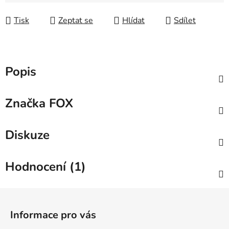
Měrná cena:
Tisk
Zeptat se
Hlídat
Sdílet
Popis
Značka
FOX
Diskuze
Hodnocení (1)
Z
á
Informace pro vás
p