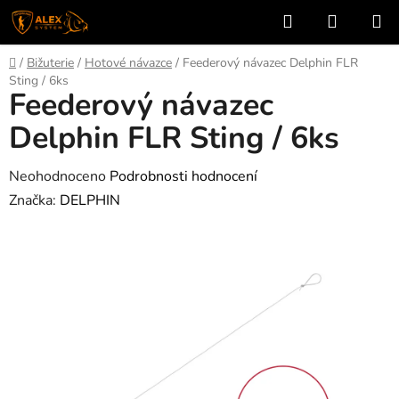
Přejít
Hledat
NÁKUP
na
KOŠÍK
obsah
Domů
/
Bižuterie
/
Hotové návazce
/
Feederový návazec Delphin FLR
Sting / 6ks
Feederový návazec
Delphin FLR Sting / 6ks
Průměrné
Neohodnoceno
Podrobnosti hodnocení
hodnocení
Značka:
DELPHIN
produktu
je
0,0
z
5
hvězdiček.