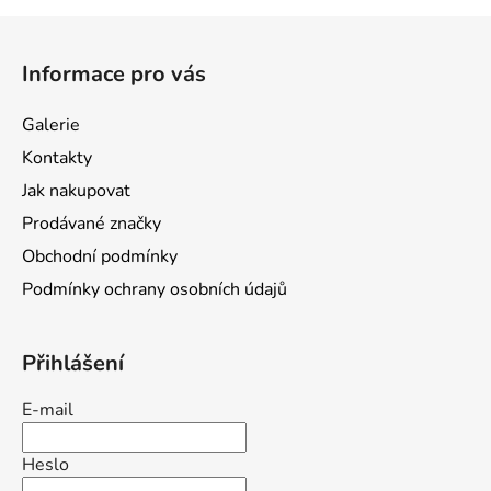
Z
á
Informace pro vás
p
a
Galerie
t
Kontakty
í
Jak nakupovat
Prodávané značky
Obchodní podmínky
Podmínky ochrany osobních údajů
Přihlášení
E-mail
Heslo