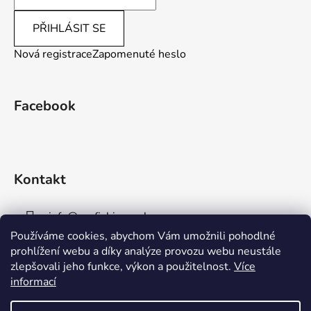
PŘIHLÁSIT SE
Nová registrace
Zapomenuté heslo
Facebook
Kontakt
info
@
aaafishingpraha.cz
Používáme cookies, abychom Vám umožnili pohodlné
778 011 878
prohlížení webu a díky analýze provozu webu neustále
zlepšovali jeho funkce, výkon a použitelnost.
Více
informací