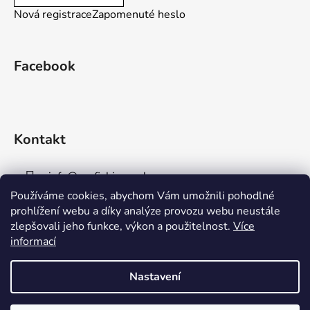
Nová registrace
Zapomenuté heslo
Facebook
Kontakt
info
@
aaafishingpraha.cz
Používáme cookies, abychom Vám umožnili pohodlné
778 011 878
prohlížení webu a díky analýze provozu webu neustále
zlepšovali jeho funkce, výkon a použitelnost.
Více
informací
Nastavení
Vytvořil Shoptet