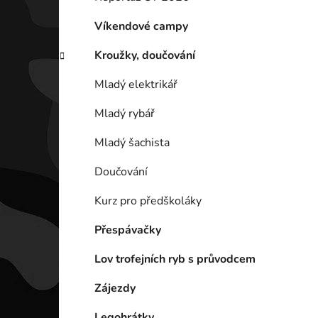
p
a
Víkendové campy
n
Kroužky, doučování
e
l
Mladý elektrikář
Mladý rybář
Mladý šachista
Doučování
Kurz pro předškoláky
Přespávačky
Lov trofejních ryb s průvodcem
Zájezdy
Legohrátky