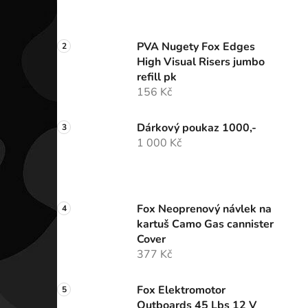
PVA Nugety Fox Edges
High Visual Risers jumbo
refill pk
156 Kč
Dárkový poukaz 1000,-
1 000 Kč
Fox Neoprenový návlek na
kartuš Camo Gas cannister
Cover
377 Kč
Fox Elektromotor
Outboards 45 Lbs 12 V