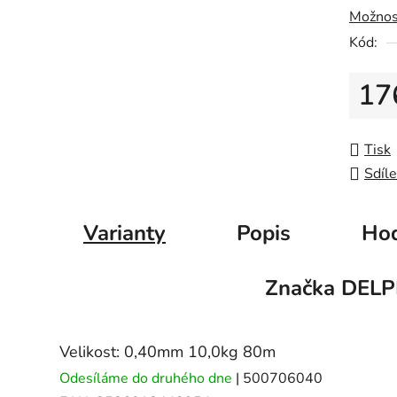
5
Možnos
hvězdič
Kód:
17
Měrná
Tisk
Sdíle
Varianty
Popis
Hod
Značka
DELP
Velikost: 0,40mm 10,0kg 80m
Odesíláme do druhého dne
| 500706040