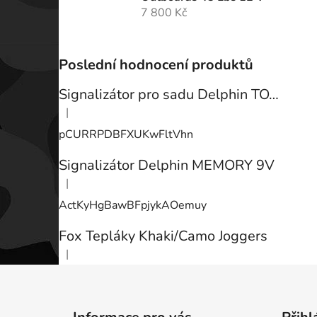
7 800 Kč
Poslední hodnocení produktů
Signalizátor pro sadu Delphin TOTEM
|
Hodnocení produktu je 3 z 5 hvězdiček.
pCURRPDBFXUKwFltVhn
Signalizátor Delphin MEMORY 9V
|
Hodnocení produktu je 3 z 5 hvězdiček.
ActKyHgBawBFpjykAOemuy
Fox Tepláky Khaki/Camo Joggers
|
Hodnocení produktu je 5 z 5 hvězdiček.
Z
á