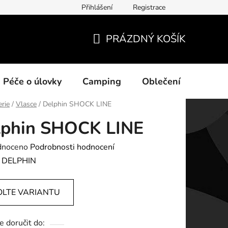
Přihlášení
Registrace
ních údajů
PRÁZDNÝ KOŠÍK
NÁKUPNÍ
KOŠÍK
Péče o úlovky
Camping
Oblečení
Na vo
erie
/
Vlasce
/
Delphin SHOCK LINE
lphin SHOCK LINE
né
dnoceno
Podrobnosti hodnocení
ení
:
DELPHIN
tu
OLTE VARIANTU
 doručit do: