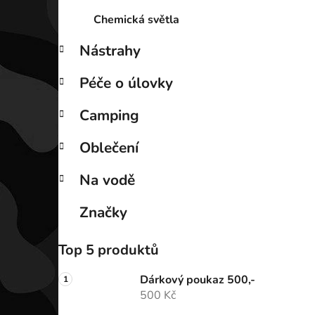
Chemická světla
Nástrahy
Péče o úlovky
Camping
Oblečení
Na vodě
Značky
Top 5 produktů
Dárkový poukaz 500,-
500 Kč