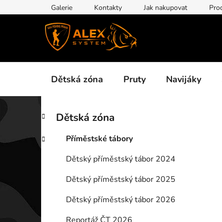
Přejít
Galerie
Kontakty
Jak nakupovat
Pro
na
obsah
Dětská zóna
Pruty
Navijáky
P
K
Přeskočit
Dětská zóna
a
kategorie
o
t
s
Příměstské tábory
e
t
g
Dětský příměstský tábor 2024
r
o
a
r
Dětský příměstský tábor 2025
i
n
e
n
Dětský příměstský tábor 2026
í
Reportáž ČT 2026