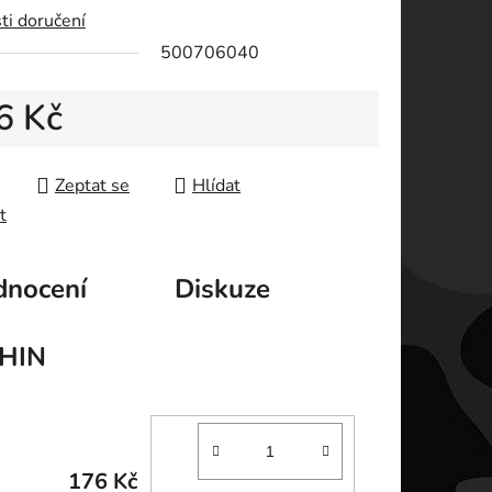
ti doručení
ek.
500706040
6 Kč
 cena:
Zeptat se
Hlídat
t
nocení
Diskuze
HIN
176 Kč