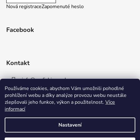
Nová registrace
Zapomenuté heslo
Facebook
Kontakt
info
@
aaafishingpraha.cz
Používáme cookies, abychom Vám umožnili pohodlné
778 011 878
prohlížení webu a díky analýze provozu webu neustále
zlepšovali jeho funkce, výkon a použitelnost.
Více
informací
Nastavení
Vytvořil Shoptet