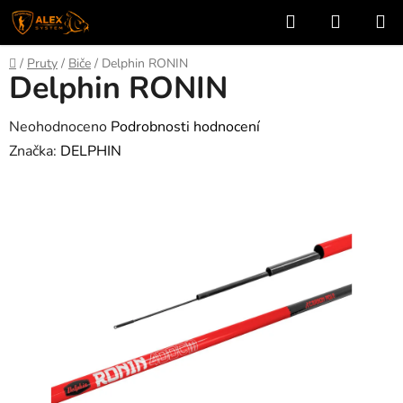
Přejít
Hledat
NÁKUP
na
KOŠÍK
obsah
Domů
/
Pruty
/
Biče
/
Delphin RONIN
Delphin RONIN
Průměrné
Neohodnoceno
Podrobnosti hodnocení
hodnocení
Značka:
DELPHIN
produktu
je
0,0
z
5
hvězdiček.