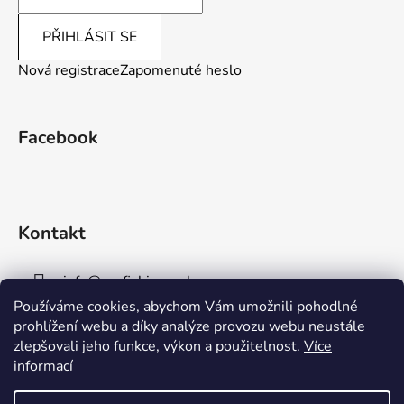
PŘIHLÁSIT SE
Nová registrace
Zapomenuté heslo
Facebook
Kontakt
info
@
aaafishingpraha.cz
Používáme cookies, abychom Vám umožnili pohodlné
778 011 878
prohlížení webu a díky analýze provozu webu neustále
zlepšovali jeho funkce, výkon a použitelnost.
Více
informací