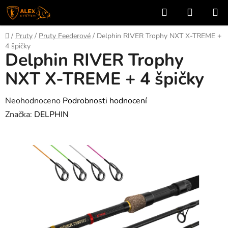
Přejít
Hledat
NÁKUP
na
KOŠÍK
obsah
Domů
/
Pruty
/
Pruty Feederové
/
Delphin RIVER Trophy NXT X-TREME +
4 špičky
Delphin RIVER Trophy
NXT X-TREME + 4 špičky
Průměrné
Neohodnoceno
Podrobnosti hodnocení
hodnocení
Značka:
DELPHIN
produktu
je
0,0
z
5
hvězdiček.