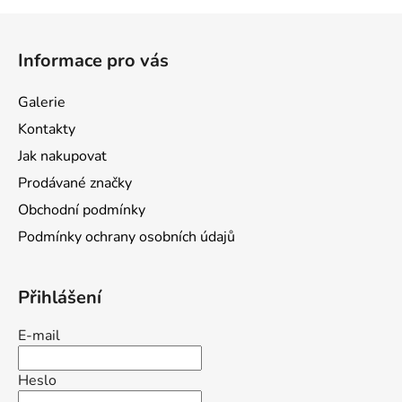
Z
á
Informace pro vás
p
a
Galerie
t
Kontakty
í
Jak nakupovat
Prodávané značky
Obchodní podmínky
Podmínky ochrany osobních údajů
Přihlášení
E-mail
Heslo